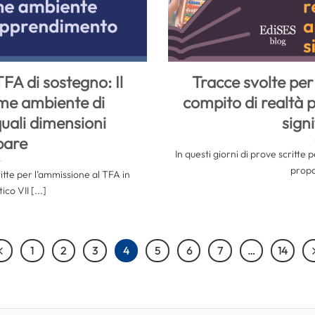
TFA di sostegno: Il
Tracce svolte per 
me ambiente di
compito di realtà
uali dimensioni
signi
pare
In questi giorni di prove scritte 
propor
ritte per l’ammissione al TFA in
co VII [...]
1
2
3
4
5
6
7
…
14