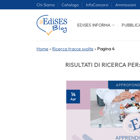
Salta
Chi Siamo
Catalogo
InfoConcorsi
Ammissioni
ai
contenuti
EDISES INFORMA
PUBBLIC
Home
»
Ricerca tracce svolte
»
Pagina 4
RISULTATI DI RICERCA PER
14
Apr