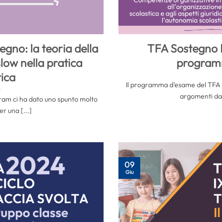
egno: la teoria della
TFA Sostegno D
low nella pratica
program
tica
Il programma d’esame del TFA s
argomenti da 
ram ci ha dato uno spunto molto
r una [...]
09
Giu