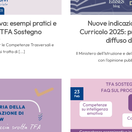
va: esempi pratici e
Nuove indicazio
l TFA Sostegno
Curricolo 2025: pr
diffuso d
r le Competenze Trasversali e
 tratta di [...]
Il Ministero dell’Istruzione e 
con l’opinione pubbl
23
Feb