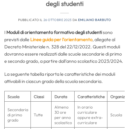
degli studenti
PUBBLICATO IL
26 OTTOBRE 2023
DA
EMILIANO BARBUTO
I
Moduli di orientamento formativo degli studenti
sono
previsti dalle
Linee guida per l’orientamento
, allegate al
Decreto Ministeriale n. 328 del 22/12/2022. Questi moduli
dovranno essere realizzati dalle scuole secondarie di primo
e secondo grado, a partire dall’anno scolastico 2023/2024.
La seguente tabella riporta le caratteristiche dei moduli
attivabili in ciascun grado della scuola secondaria.
Scuola
Classi
Durata
Caratteristiche
Organizza
Almeno
In orario
Secondaria
30 ore
curriculare
di primo
Tutte
Scuola
per anno
oppure extra-
grado
scolastico
curriculare