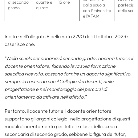
di secondo
quarte e
15 ore
dalla scuola
partecipa
grado
quinte
con l’università
della scuo
e l’AFAM
Inoltre nell’allegato B della nota 2790 dell’11 ottobre 2023 si
asserisce che:
“
Nella scuola secondaria di secondo grado i docenti tutor e il
docente orientatore, facendo leva sulla formazione
specifica ricevuta, possono fornire un apporto significativo,
sempre in raccordo con il Collegio dei docenti, nella
progettazione e nel monitoraggio dei percorsi di
orientamento da attivare nell’istituto.
”
Pertanto, il docente tutor e il docente orientatore
supportano gli organi collegiali nella progettazione di questi
moduli di orientamento per tutte le classi della scuola
secondaria di secondo grado, sebbene la figura del tutor,