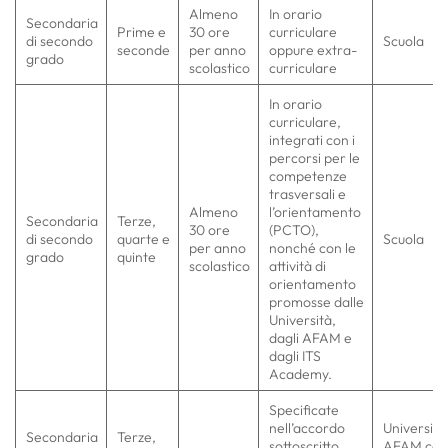
Almeno
In orario
Secondaria
Prime e
30 ore
curriculare
di secondo
Scuola
seconde
per anno
oppure extra-
grado
scolastico
curriculare
In orario
curriculare,
integrati con i
percorsi per le
competenze
trasversali e
Almeno
l’orientamento
Secondaria
Terze,
30 ore
(PCTO),
di secondo
quarte e
Scuola
per anno
nonché con le
grado
quinte
scolastico
attività di
orientamento
promosse dalle
Università,
dagli AFAM e
dagli ITS
Academy.
Specificate
nell’accordo
Università
Secondaria
Terze,
sottoscritto
AFAM con