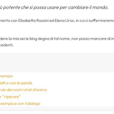
iù potente che si possa usare per cambiare il mondo.
ento con Elisabetta Rossini ed Elena Urso, in cui ci soffermere
ere la mia serie blog degna di tal nome, non posso mancare di int
cedenti.
’esempio
atti e con le parole
do dei nostri stati d’animo
r “riparare”
esempio e con il dialogo