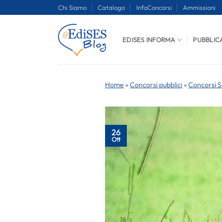
Salta
Chi Siamo
Catalogo
InfoConcorsi
Ammissioni
ai
contenuti
EDISES INFORMA
PUBBLIC
Home
»
Concorsi pubblici
»
Concorsi S
26
Ott