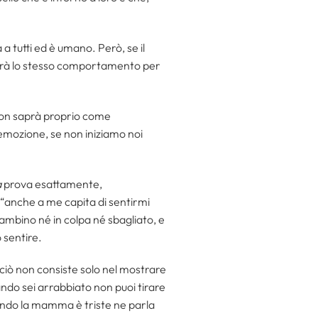
a tutti ed è umano. Però, se il
milerà lo stesso comportamento per
 non saprà proprio come
mozione, se non iniziamo noi
a
prova esattamente,
“anche a me capita di sentirmi
bambino né in colpa né sbagliato, e
 sentire.
 ciò non consiste solo nel mostrare
ando sei arrabbiato non puoi tirare
uando la mamma è triste ne parla