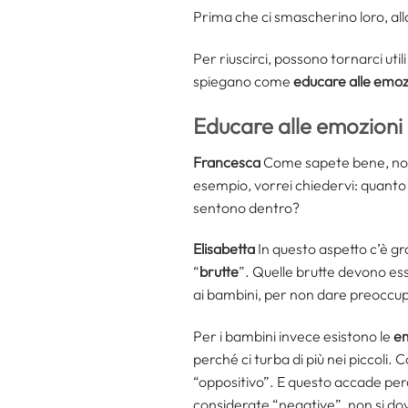
Prima che ci smascherino loro, all
Per riuscirci, possono tornarci utili
spiegano come
educare alle emoz
Educare alle emozioni c
Francesca
Come sapete bene, noi
esempio, vorrei chiedervi: quanto 
sentono dentro?
Elisabetta
In questo aspetto c’è gr
“
brutte
”. Quelle brutte devono ess
ai bambini, per non dare preoccupa
Per i bambini invece esistono le
em
perché ci turba di più nei piccoli
“oppositivo”. E questo accade per
considerate “negative”, non si do