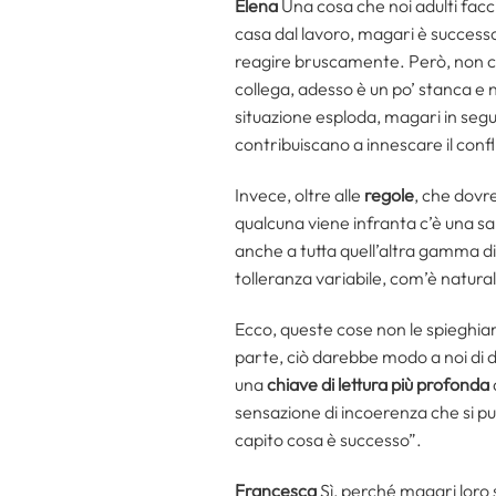
Elena
Una cosa che noi adulti facc
casa dal lavoro, magari è successo
reagire bruscamente. Però, non ci
collega, adesso è un po’ stanca 
situazione esploda, magari in seg
contribuiscano a innescare il confli
Invece, oltre alle
regole
, che dovre
qualcuna viene infranta c’è una 
anche a tutta quell’altra gamma di 
tolleranza variabile, com’è natural
Ecco, queste cose non le spieghia
parte, ciò darebbe modo a noi di 
una
chiave di lettura più profonda
sensazione di incoerenza che si p
capito cosa è successo”.
Francesca
Sì, perché magari loro 