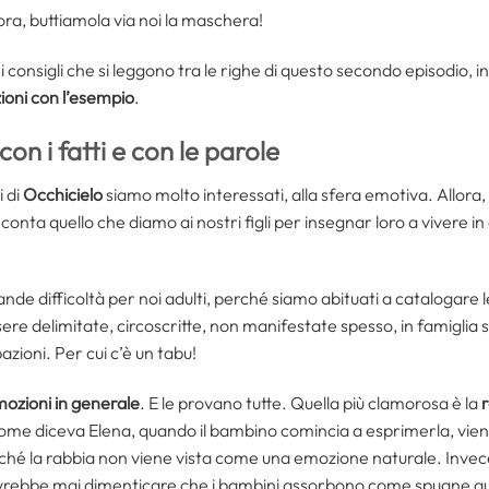
ora, buttiamola via noi la maschera!
 i consigli che si leggono tra le righe di questo secondo episodio, in
ioni con l’esempio
.
on i fatti e con le parole
 di
Occhicielo
siamo molto interessati, alla sfera emotiva. Allora
conta quello che diamo ai nostri figli per insegnar loro a vivere 
ande difficoltà per noi adulti, perché siamo abituati a catalogare 
ere delimitate, circoscritte, non manifestate spesso, in famiglia s
zioni. Per cui c’è un tabu!
ozioni in generale
. E le provano tutte. Quella più clamorosa è la
. Come diceva Elena, quando il bambino comincia a esprimerla, vie
ché la rabbia non viene vista come una emozione naturale. Invec
vrebbe mai dimenticare che i bambini assorbono come spugne quel