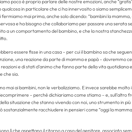
iamo poco è proprio parlare delle nostre emozioni, anche “gratis
 qualcosa in particolare che ci ha innervosito o siamo semplicem
 fermiamo mai prima, anche solo dicendo: “bambini la mamma, ogg
e nervosa e ha bisogno che collaboriamo per passare una serata 
uito a un comportamento del bambino, e che la nostra stanchezza
tto.
bbero essere fisse in una casa – per cui il bambino sa che seguendo
sanzione, una reazione da parte di mamma e papà – dovremmo cer
reazioni e di stati d’animo che fanno parte della vita quotidiana 
e che sia.
mo mai ai bambini, non le verbalizziamo. E invece sarebbe molto 
decomprimere – perché dichiariamo come stiamo – e, sull’altro fro
della situazione che stanno vivendo con noi, uno strumento in più
uò sostanzialmente racchiudere in pensieri come “oggi la mamma
sono lì che aspettano il ritorno a casa del genitore, associato se