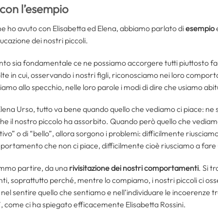
 con l’esempio
he ho avuto con Elisabetta ed Elena, abbiamo parlato di
esempio
ducazione dei nostri piccoli.
nto sia fondamentale ce ne possiamo accorgere tutti piuttosto fa
e in cui, osservando i nostri figli, riconosciamo nei loro comportam
iamo allo specchio, nelle loro parole i modi di dire che usiamo ab
Elena Urso, tutto va bene quando quello che vediamo ci piace: ne 
i che il nostro piccolo ha assorbito. Quando però quello che vedia
ivo” o di “bello”, allora sorgono i problemi: difficilmente riusciam
rtamento che non ci piace, difficilmente cioè riusciamo a fare una
remmo partire, da una
rivisitazione dei nostri comportamenti
. Si t
ti, soprattutto perché, mentre lo compiamo, i nostri piccoli ci oss
 nel sentire quello che sentiamo e nell’individuare le incoerenze t
, come ci ha spiegato efficacemente Elisabetta Rossini.