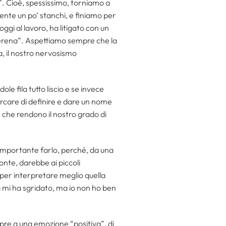
”. Cioè, spessissimo, torniamo a
ente un po’ stanchi, e finiamo per
i al lavoro, ha litigato con un
serena”. Aspettiamo sempre che la
, il nostro nervosismo
le fila tutto liscio e se invece
care di definire e dare un nome
e che rendono il nostro grado di
importante farlo, perché, da una
nte, darebbe ai piccoli
 per interpretare meglio quella
 mi ha sgridato, ma io non ho ben
mpre a una emozione “positiva”, di