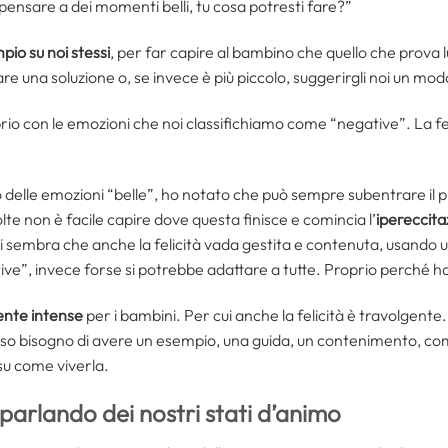
 pensare a dei momenti belli, tu cosa potresti fare?”
io su noi stessi
, per far capire al bambino che quello che prova l
e una soluzione o, se invece è più piccolo, suggerirgli noi un modo
oprio con le emozioni che noi classifichiamo come “negative”. La fel
delle emozioni “belle”, ho notato che può sempre subentrare il p
olte non è facile capire dove questa finisce e comincia l’
ipereccita
i sembra che anche la felicità vada gestita e contenuta, usando u
ive”, invece forse si potrebbe adattare a tutte. Proprio perché ha
ente intense
per i bambini. Per cui anche la felicità è travolgent
esso bisogno di avere un esempio, una guida, un contenimento, co
su come viverla.
parlando dei nostri stati d’animo