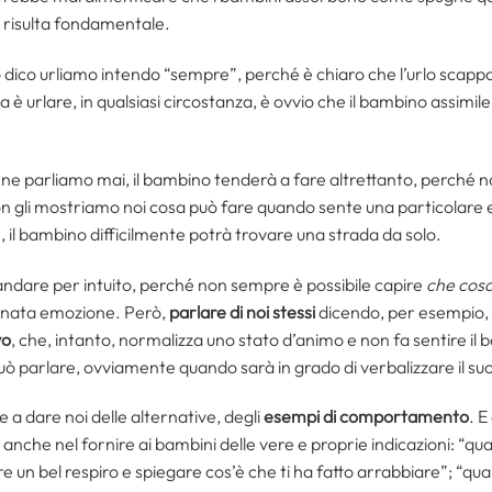
i risulta fondamentale.
 dico urliamo intendo “sempre”, perché è chiaro che l’urlo scappa 
a è urlare, in qualsiasi circostanza, è ovvio che il bambino assi
n ne parliamo mai, il bambino tenderà a fare altrettanto, perché
 gli mostriamo noi cosa può fare quando sente una particolare e
, il bambino difficilmente potrà trovare una strada da solo.
andare per intuito, perché non sempre è possibile capire
che cos
nata emozione. Però,
parlare di noi stessi
dicendo, per esempio, 
vo
, che, intanto, normalizza uno stato d’animo e non fa sentire il 
può parlare, ovviamente quando sarà in grado di verbalizzare il suo
e a dare noi delle alternative, degli
esempi di comportamento
. E
 anche nel fornire ai bambini delle vere e proprie indicazioni: “qu
e un bel respiro e spiegare cos’è che ti ha fatto arrabbiare”; “q