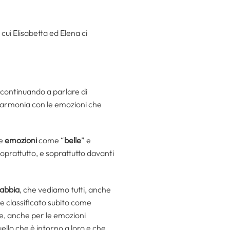
 cui Elisabetta ed Elena ci
, continuando a parlare di
in armonia con le emozioni che
le
emozioni
come “
belle
” e
oprattutto, e soprattutto davanti
rabbia
, che vediamo tutti, anche
ne classificato subito come
e, anche per le emozioni
lo che è intorno a loro e che,