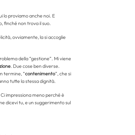
ui lo proviamo anche noi. E
, finché non trova il suo.
icità, ovviamente, la si accoglie
roblema della “gestione”. Mi viene
zione
. Due cose ben diverse.
n termine, “
contenimento
”, che si
nno tutte la stessa dignità.
e. Ci impressiona meno perché è
me dicevi tu, e un suggerimento sul