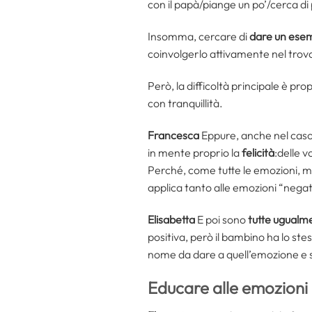
con il papà/piange un po’/cerca di
Insomma, cercare di
dare un esemp
coinvolgerlo attivamente nel trovar
Però, la difficoltà principale è pr
con tranquillità.
Francesca
Eppure, anche nel caso 
in mente proprio la
felicità
:delle v
Perché, come tutte le emozioni, m
applica tanto alle emozioni “negat
Elisabetta
E poi sono
tutte ugualm
positiva, però il bambino ha lo st
nome da dare a quell’emozione e 
Educare alle emozioni 