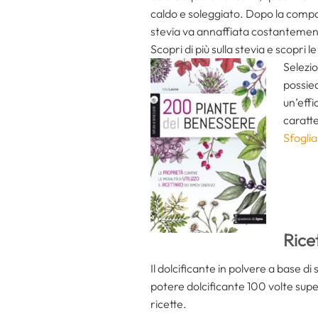
caldo e soleggiato. Dopo la compars
stevia va annaffiata costantement
Scopri di più sulla stevia e scopri le
Selezio
possie
un’eff
caratte
Sfogli
Rice
Il dolcificante in polvere a base di
potere dolcificante 100 volte super
ricette.