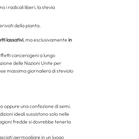
i radicali liberi, la stevia
erivati della pianta.
tti lassativi
, ma esclusivamente
in
effetti cancerogeni a lungo
ione delle Nazioni Unite per
se massima giornaliera di steviolo
aio oppure una confezione di semi.
zioni ideali sussistono solo nelle
tagioni fredde si dovrebbe tenerla
lasciati germogliare in un luogo