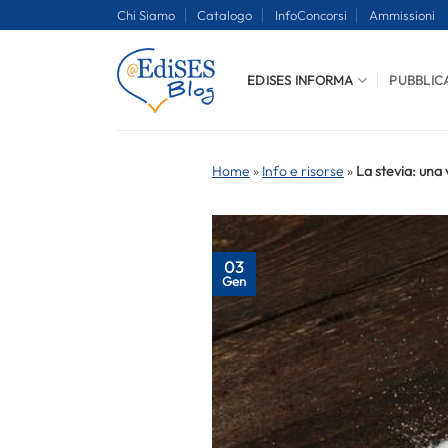
Salta
Chi Siamo
Catalogo
InfoConcorsi
Ammissioni
ai
contenuti
EDISES INFORMA
PUBBLIC
Home
»
Info e risorse
»
La stevia: una 
03
Gen