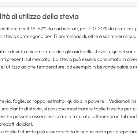
à di utilizzo della stevia
stituite per il 35-62% da carboidrati, per il 10-20% da proteine, per
 di stevia contengono ben 17 amminoacidi, oltre a sali minerali qual
nte
è dovuto unicamente a due glicosidi dello steviolo, questi sono g
anti presenti sul mercato. La stevia può essere consumata in divers
nte l’utilizzo ad alte temperature, ad esempio in bevande calde o n
stevia: foglie, sciroppo, estratto liquido o in polvere… Vediamoli in
a una pianta di stevia, si possono masticare le foglie fresche per p
fresche possono essere essiccate e triturate, ottenendo in tal mod
rodotti dolciari.
le foglie triturate può essere sciolta in acqua calda per preparare 