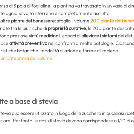
a di 3 paia di foglioline, la piantina va travasata in un vaso di d
e ogniqualvolta il terreno è completamente asciutto.
 altre
piante del benessere
: sfoglia il volume
200 piante del bene
nate tra le più ricche di
proprietà curative
, le 200 piante descrit
dono preziose
virtù medicinali
,
capaci di
alleviare i sintomi
dei dist
icace
attività
preventiva
nei confronti di molte patologie. Ciascuna
ristiche botaniche, modalità di azione e forme di impiego.
a un’anteprima del volume
tte a base di stevia
 stevia può essere utilizzato in luogo dello zucchero in qualsiasi r
iore. Pertanto, le dosi di stevia devono corrispondere a 1/10 di q