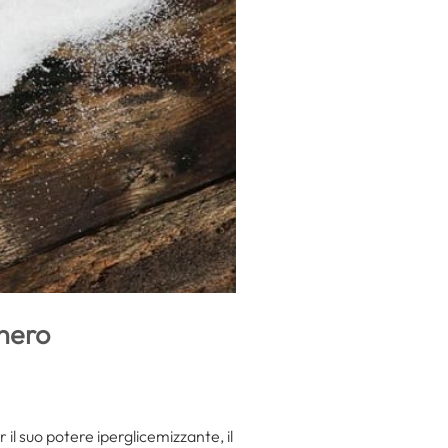
chero
 il suo potere iperglicemizzante, il