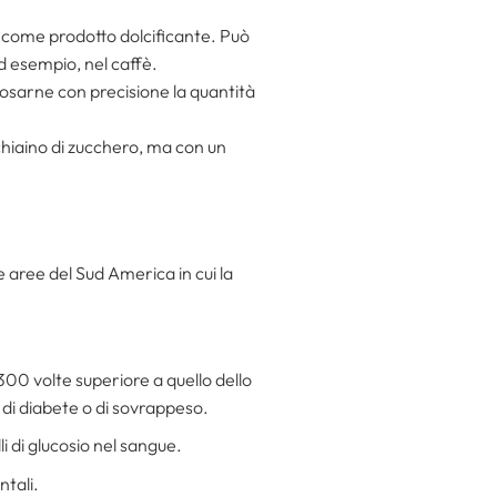
o come prodotto dolcificante. Può
d esempio, nel caffè.
dosarne con precisione la quantità
chiaino di zucchero, ma con un
lle aree del Sud America in cui la
 300 volte superiore a quello dello
 di diabete o di sovrappeso.
li di glucosio nel sangue.
ntali.