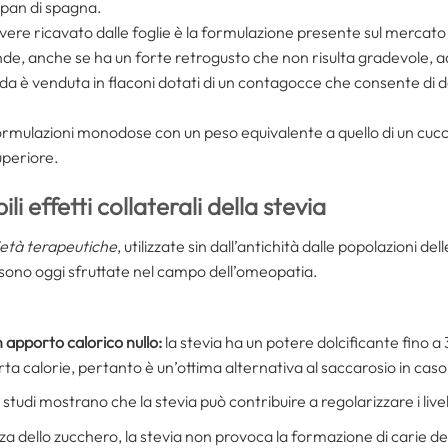
 pan di spagna.
olvere ricavato dalle foglie è la formulazione presente sul mercat
ande, anche se ha un forte retrogusto che non risulta gradevole, a
ida è venduta in flaconi dotati di un contagocce che consente di 
 formulazioni monodose con un peso equivalente a quello di un cuc
uperiore.
ili effetti collaterali della stevia
età terapeutiche
, utilizzate sin dall’antichità dalle popolazioni de
 sono oggi sfruttate nel campo dell’omeopatia.
 apporto calorico nullo:
la stevia ha un potere dolcificante fino a
a calorie, pertanto è un’ottima alternativa al saccarosio in caso
 studi mostrano che la stevia può contribuire a regolarizzare i livel
za dello zucchero, la stevia non provoca la formazione di carie de