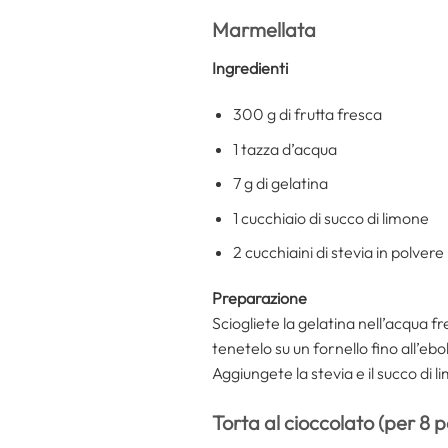
Marmellata
Ingredienti
300 g di frutta fresca
1 tazza d’acqua
7 g di gelatina
1 cucchiaio di succo di limone
2 cucchiaini di stevia in polvere
Preparazione
Sciogliete la gelatina nell’acqua fr
tenetelo su un fornello fino all’e
Aggiungete la stevia e il succo di 
Torta al cioccolato (per 8 