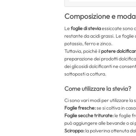
Composizione e modalit
Le
foglie di stevia
essiccate sono co
restante da acidi grassi. Le foglie
potassio, ferro e zinco.
Tuttavia, poiché il
potere dolcifica
preparazione dei prodotti dolcific
dei glicosidi dolcificanti ne conse
sottoposti a cottura.
Come utilizzare la stevia?
Ci sono vari modi per utilizzare la 
Foglie fresche:
se si coltiva in cas
Foglie secche triturate:
le foglie 
può aggiungere alle bevande o ai p
Sciroppo:
la polverina ottenuta dal