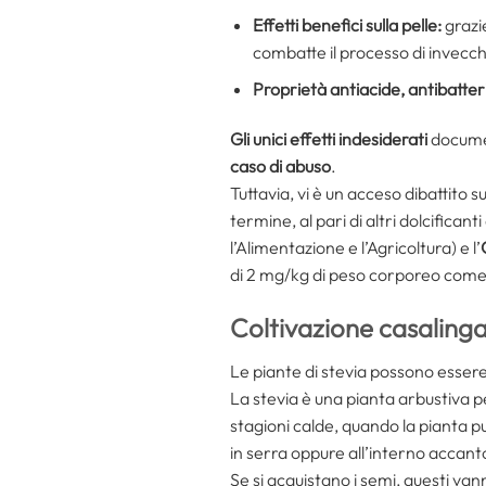
Effetti benefici sulla pelle:
grazie
combatte il processo di invecch
Proprietà antiacide, antibatter
Gli unici effetti indesiderati
documen
caso di abuso
.
Tuttavia, vi è un acceso dibattito 
termine, al pari di altri dolcifican
l’Alimentazione e l’Agricoltura) e l’
di 2 mg/kg di peso corporeo come 
Coltivazione casalinga
Le piante di stevia possono esser
La stevia è una pianta arbustiva pe
stagioni calde, quando la pianta p
in serra oppure all’interno accanto
Se si acquistano i semi, questi vann