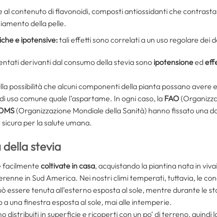
 al contenuto di flavonoidi, composti antiossidanti che contrastano 
iamento della pelle.
iche e ipotensive:
tali effetti sono correlati a un uso regolare dei d
tati derivanti dal consumo della stevia sono
ipotensione
ed
effe
sulla possibilità che alcuni componenti della pianta possano avere 
ti di uso comune quale l’aspartame. In ogni caso, la
FAO
(Organizzaz
OMS
(Organizzazione Mondiale della Sanità) hanno fissato una do
sicura per la salute umana.
 della stevia
e facilmente
coltivate in casa
, acquistando la piantina nata in viv
renne in Sud America. Nei nostri climi temperati, tuttavia, le condi
uò essere tenuta all’esterno esposta al sole, mentre durante le s
 a una finestra esposta al sole, mai alle intemperie.
o distribuiti in superficie e ricoperti con un po’ di terreno, quindi 