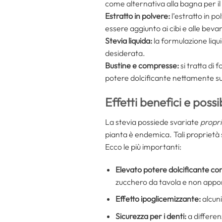
come alternativa alla bagna per il
Estratto in polvere:
l’estratto in p
essere aggiunto ai cibi e alle bev
Stevia liquida:
la formulazione liqu
desiderata.
Bustine e compresse:
si tratta di
potere dolcificante nettamente s
Effetti benefici e possib
La stevia possiede svariate
propri
pianta è endemica. Tali proprietà
Ecco le più importanti:
Elevato potere dolcificante con
zucchero da tavola e non apport
Effetto ipoglicemizzante:
alcuni
Sicurezza per i denti:
a differen