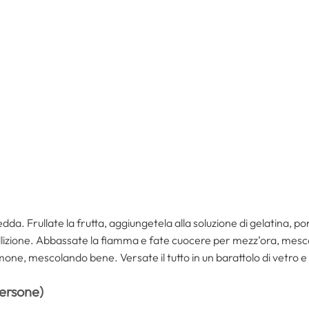
edda. Frullate la frutta, aggiungetela alla soluzione di gelatina, pon
bollizione. Abbassate la fiamma e fate cuocere per mezz’ora, mesc
limone, mescolando bene. Versate il tutto in un barattolo di vetro e
persone)