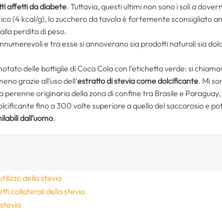
ti affetti da diabete
. Tuttavia, questi ultimi non sono i soli a dover
rico (4 kcal/g), lo zucchero da tavola è fortemente sconsigliato 
alla perdita di peso.
nnumerevoli e tra esse si annoverano sia prodotti naturali sia dolcifi
otato delle bottiglie di Coca Cola con l’etichetta verde: si chiam
 meno grazie all’uso dell’
estratto di stevia come dolcificante
. Mi s
a perenne originaria della zona di confine tra Brasile e Paraguay, d
lcificante fino a 300 volte superiore a quello del saccarosio e pot
ilabili dall’uomo
.
ilizzo della stevia
etti collaterali della stevia
 stevia