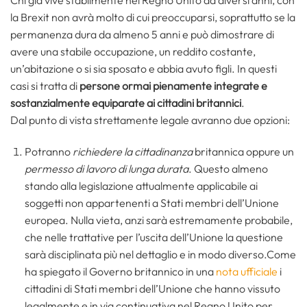
la Brexit non avrà molto di cui preoccuparsi, soprattutto se la
permanenza dura da almeno 5 anni e può dimostrare di
avere una stabile occupazione, un reddito costante,
un’abitazione o si sia sposato e abbia avuto figli. In questi
casi si tratta di
persone ormai pienamente integrate e
sostanzialmente equiparate ai cittadini britannici
.
Dal punto di vista strettamente legale avranno due opzioni:
Potranno
richiedere la cittadinanza
britannica oppure un
permesso di lavoro di lunga durata
. Questo almeno
stando alla legislazione attualmente applicabile ai
soggetti non appartenenti a Stati membri dell’Unione
europea. Nulla vieta, anzi sarà estremamente probabile,
che nelle trattative per l’uscita dell’Unione la questione
sarà disciplinata più nel dettaglio e in modo diverso.Come
ha spiegato il Governo britannico in una
nota ufficiale
i
cittadini di Stati membri dell’Unione che hanno vissuto
legalmente e in via continuativa nel Regno Unito per