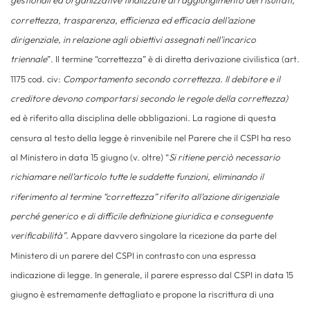
gestionali ed organizzative finalizzate al raggiungimento
dei risultati,
correttezza, trasparenza, efficienza ed efficacia dell’azione
dirigenziale, in relazione agli obiettivi assegnati nell’incarico
triennale
”.
Il termine “correttezza” è di diretta derivazione civilistica (art.
1175 cod. civ:
Comportamento secondo correttezza.
Il debitore e il
creditore devono comportarsi secondo le regole della correttezza)
ed è riferito alla disciplina delle obbligazioni
.
La ragione di questa
censura al testo della legge è rinvenibile nel Parere che il CSPI ha reso
al Ministero in data 15 giugno (v. oltre) “
S
i ritiene perciò necessario
richiamare nell’articolo tutte le suddette funzioni, eliminando il
riferimento al termine “correttezza” riferito all’azione dirigenziale
perché generico e di difficile definizione giuridica e conseguente
verificabilità”.
Appare davvero singolare la ricezione da parte del
Ministero di un parere del CSPI in contrasto con una espressa
indicazione di legge. In generale, il parere espresso dal CSPI in data 15
giugno è estremamente dettagliato e propone la riscrittura di una