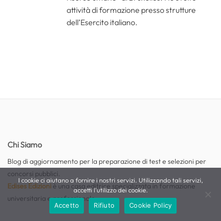
attività di formazione presso strutture
dell’Esercito italiano.
Chi Siamo
Blog di aggiornamento per la preparazione di test e selezioni per
concorsi pubblici.
I cookie ci aiutano a fornire i nostri servizi. Utilizzando tali servizi,
Edises Edizioni
è una casa editrice specializzata in formazione
accetti l'utilizzo dei cookie.
universitaria e professionale.
Accetto
Rifiuto
Cookie Policy