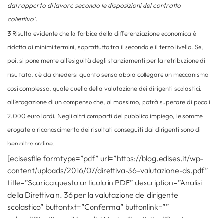
dal rapporto di lavoro secondo le disposizioni del contratto
collettivo”.
3
Risulta evidente che la forbice della differenziazione economica è
ridotta ai minimi termini, soprattutto tra il secondo e il terzo livello. Se,
poi, si pone mente all’esiguità degli stanziamenti per la retribuzione di
risultato, c’è da chiedersi quanto senso abbia collegare un meccanismo
così complesso, quale quello della valutazione dei dirigenti scolastici,
all’erogazione di un compenso che, al massimo, potrà superare di poco i
2.000 euro lordi. Negli altri comparti del pubblico impiego, le somme
erogate a riconoscimento dei risultati conseguiti dai dirigenti sono di
ben altro ordine.
[edisesfile formtype=”pdf” url=”https://blog.edises.it/wp-
content/uploads/2016/07/direttiva-36-valutazione-ds.pdf”
title=”Scarica questo articolo in PDF” description=”Analisi
della Direttiva n. 36 per la valutazione del dirigente
scolastico” buttontxt=”Conferma” buttonlink=””