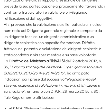
valorizzazione e allo sviluppo professionale del dirigente,
prevede la sua partecipazione al procedimento, favorendo il
confronto tra valutatori e valutato e privilegiando
l’utilizzazione di dati oggettivi.
Vi si prevede che la valutazione sia effettuata da un nucleo
nominato dal Dirigente generale regionale e composto da
un dirigente tecnico, un dirigente amministrativo e un
dirigente scolastico con apposita formazione. Di fatto,
tuttavia, nel passato la valutazione dei dirigenti scolastici è
stata condotta in via sperimentale e su base volontaria.
La D
irettiva del Ministero all’INVALSI
del 12 ottobre 2012, n.
85, “
Priorità strategiche dell’INVALSI per gli anni scolastici
2012/2013, 2013/2014 e 2014/2015
”, ha anticipato
indicazioni poi riprese dal successivo “
Regolamento sul
sistema nazionale di valutazione in materia di istruzione e
formazione
”, emanato con D.P.R. 28 marzo 2013, n. 80.
Tale Regolamento attribuisce:
al
S.N.V.
(Sistema Nazionale di Valutazione) il compito di