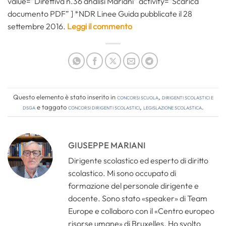
value=”Direttiva n.36 analisi Mariani” activity=”Scarica
documento PDF” ] *NDR Linee Guida pubblicate il 28
settembre 2016.
Leggi il commento
Questo elemento è stato inserito in
Concorsi Scuola
,
Dirigenti Scolastici e
DSGA
e taggato
concorsi dirigenti scolastici
,
legislazione scolastica
.
GIUSEPPE MARIANI
Dirigente scolastico ed esperto di diritto
scolastico. Mi sono occupato di
formazione del personale dirigente e
docente. Sono stato «speaker» di Team
Europe e collaboro con il «Centro europeo
risorse umane» di Bruxelles. Ho svolto