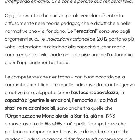
Intelligenza emotiva. Che cos’è e perché può renderci felici
.
Oggi, il concetto che queste parole veicolano è entrato
diffusamente nelle teorie pedagogiche e didattiche e nelle
normative che vi si fondano. Le “
emozioni
” sono uno degli
argomenti su cui le
Indicazioni nazionali
del 2012 portano più
volte l’attenzione in relazione alla capacità di esprimerle,
comprenderle, svilupparle per l’acquisizione dell’autonomia
e per l’apprendimento stesso.
Le competenze che rientrano – con buon accordo della
comunità scientifica – tra quelle indicative di una intelligenza
emotiva ben sviluppata, come l’
autoconsapevolezza
, la
capacità di gestire le emozioni
, l’
empatia
e l’
abilità di
stabilire relazioni sociali
, sono anche tra quelle che
l’
Organizzazione Mondiale della Sanità
, già nel 1993
annoverava tra le
life skills
, cioè quelle “competenze che
portano a comportamenti positivi e di adattamento e che
rendono l’individuo capace di far fronte efficacemente alle