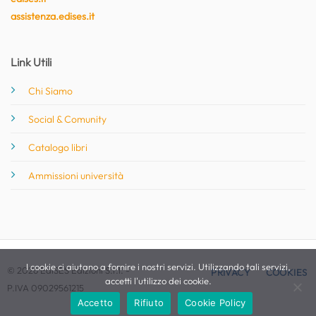
assistenza.edises.it
Link Utili
Chi Siamo
Social & Comunity
Catalogo libri
Ammissioni università
I cookie ci aiutano a fornire i nostri servizi. Utilizzando tali servizi,
© 2026 EdiSES Edizioni S.r.l. -
PRIVACY
COOKIES
accetti l'utilizzo dei cookie.
P.IVA 09029561215
Accetto
Rifiuto
Cookie Policy