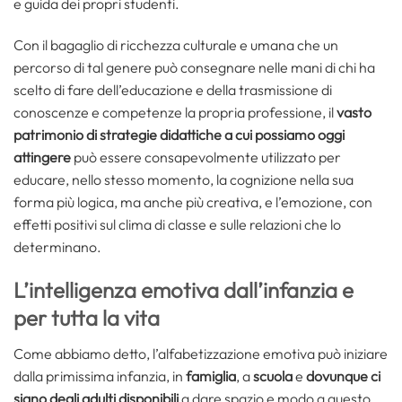
e guida dei propri studenti.
Con il bagaglio di ricchezza culturale e umana che un
percorso di tal genere può consegnare nelle mani di chi ha
scelto di fare dell’educazione e della trasmissione di
conoscenze e competenze la propria professione, il
vasto
patrimonio di strategie didattiche a cui possiamo oggi
attingere
può essere consapevolmente utilizzato per
educare, nello stesso momento, la cognizione nella sua
forma più logica, ma anche più creativa, e l’emozione, con
effetti positivi sul clima di classe e sulle relazioni che lo
determinano.
L’intelligenza emotiva dall’infanzia e
per tutta la vita
Come abbiamo detto, l’alfabetizzazione emotiva può iniziare
dalla primissima infanzia, in
famiglia
, a
scuola
e
dovunque ci
siano degli adulti disponibili
a dare spazio e modo a questo