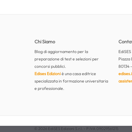
Chi Siamo
Contat
Blog di aggiornamento per la
EdiSES E
preparazione di test e selezioni per
Piazza 
concorsi pubblici.
80134 -
Edises Edizioni
è una casa editrice
edises.i
specializzata in formazione universitaria
assiste
e professionale.
© 2026 EdiSES Edizioni S.r.l. - P.IVA 09029561215