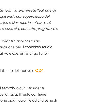
lievo strumenti intellettuali che gli
 acquisendo consapevolezza del
ico e filosofico in cui essa si è
e e costruire concetti, progettare e
umenti e risorse utili ad
eparazione per il
concorso scuola
ativa e coerente lungo tutto il
’interno del manuale
QD4
i servizio
, alcuni strumenti
ella fisica. Il testo contiene
ne didattica oltre ad una serie di