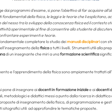
gge dai programmi d’esame, si
pone l’obiettivo di far acquisire all’al
fondamentali della fisica, le leggi e le teorie che li esplicitano,
 del nesso tra lo sviluppo della conoscenza fisica ed il contesto stor
tività sperimentale al fine di consentire allo studente di discuter
onfrontare esperimenti e teorie.
fondamentale completare lo studio dei
manuali disciplinari
con str
ell’insegnamento della
fisica
a tutti i livelli. Strumenti utili alla pr
ana
di un insegnante che miri a una
formazione scientifica
signific
ento e l’apprendimento della fisica sono ampiamente trattati all
si pone di insegnare ai
docenti in formazione iniziale
e ai
docenti d
i, metodologici e didattici messi a punto dalla ricerca in didattica d
 proposte di insegnamento della fisica, di programmazione e gestio
ti sitografici utili ad approfondire le tematiche proposte.