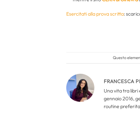
Esercitati alla prova scritta
: scarica
Questo element
FRANCESCA P
Una vita tra libr
gennaio 2016, ges
routine preferita