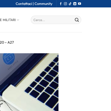
Contattaci |
Community
E MILITARI
 A20 – A27