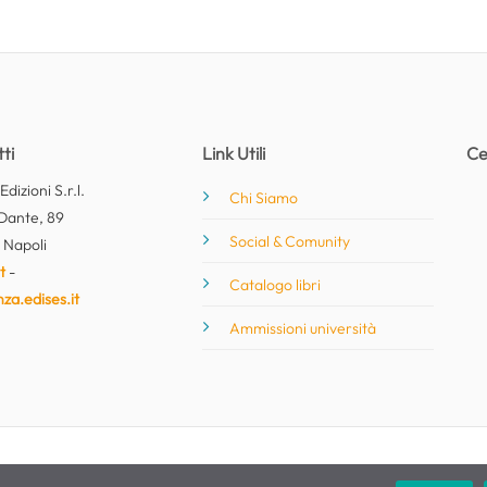
ti
Link Utili
Ce
dizioni S.r.l.
Chi Siamo
Dante, 89
Social & Comunity
 Napoli
t
-
Catalogo libri
nza.edises.it
Ammissioni università