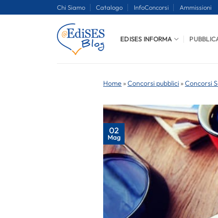
Salta
Chi Siamo
Catalogo
InfoConcorsi
Ammissioni
ai
contenuti
EDISES INFORMA
PUBBLIC
Home
»
Concorsi pubblici
»
Concorsi S
02
Mag