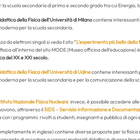
per la scuola secondaria di primo e secondo grado tra cui Energia,
idattica della Fisica dell’Università di Milano
contiene interessanti 
e moderna per la scuola secondaria.
 da elettroni singoli si veda il sito “
L’esperimento più bello della f
isica all’interno del sito MODE (Museo officina dell’educazione) è 
ica del XX e XXI secolo.
idattica della Fisica dell’Università di Udine
contiene interessanti p
 e moderna per la scuola secondaria e per la comunicazione della sc
stituto Nazionale Fisica Nucleare
invece, è possibile accedere alle
uovono, attraverso il
SIDS – Servizio Informazione e Documentazi
 con i programmi rivolti a studenti, insegnanti e pubblico di ogni età
ompletamente in inglese) contiene diverse proposte per la fisica c
consente di accedere a corposi materiali didattici in diverse lingu