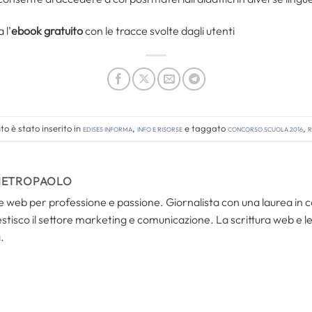
 l’
ebook gratuito
con le tracce svolte dagli utenti
o è stato inserito in
Edises informa
,
Info e risorse
e taggato
concorso scuola 2016
,
r
IETROPAOLO
i e web per professione e passione. Giornalista con una laurea in
tisco il settore marketing e comunicazione. La scrittura web e le s
.