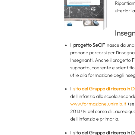
Riportiam
ulteriori
Insegn
Il
progetto SeCiF
nasce da una C
propone percorsi per l’insegna
Insegnanti. Anche il progetto
F
supporto, coerente e scientific
utile alla formazione degli inse
Il
sito del Gruppo di ricerca in Di
dell’infanzia alla scuola seconda
www.formazione.unimib.it
(sel
2013/14 del corso di Laurea qua
dell’infanzia e primaria.
Il
sito del Gruppo di ricerca in Di