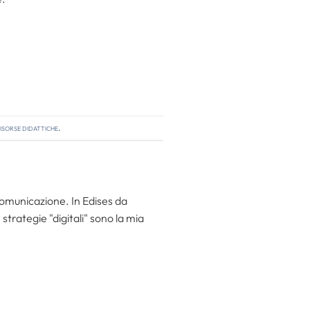
isorse didattiche
.
 comunicazione. In Edises da
trategie "digitali" sono la mia