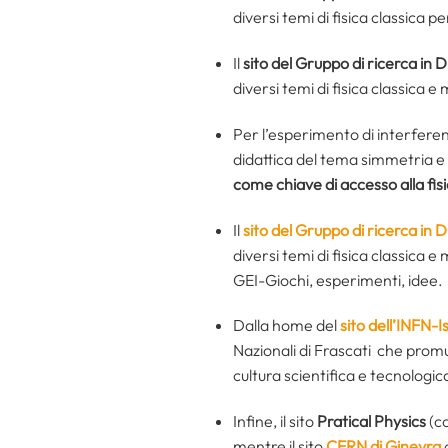
diversi temi di fisica classica 
Il
sito del Gruppo di ricerca in D
diversi temi di fisica classica 
Per l’esperimento di interferenza
didattica del tema simmetria e f
come chiave di accesso alla fis
Il
sito del Gruppo di ricerca in D
diversi temi di fisica classica
GEI-Giochi, esperimenti, idee.
Dalla home del
sito dell’INFN-I
Nazionali di Frascati che prom
cultura scientifica e tecnologica
Infine, il sito
Pratical Physics
(c
mentre il sito
CERN di Ginevra