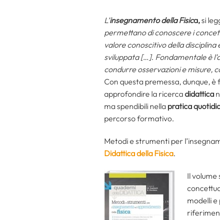
L’
insegnamento della Fisic
a,
si le
permettano di conoscere i concetti 
valore conoscitivo della disciplina e
sviluppata […]. Fondamentale è l’at
condurre osservazioni e misure, c
Con questa premessa, dunque, è 
approfondire la ricerca
didattica
n
ma spendibili nella
pratica quotidi
percorso formativo.
Metodi e strumenti per l’insegnam
Didattica della Fisica
.
Il volume 
concettual
modelli e
riferimen