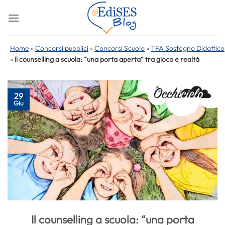
Salta
ai
contenuti
Home
»
Concorsi pubblici
»
Concorsi Scuola
»
TFA Sostegno Didattico
»
Il counselling a scuola: “una porta aperta” tra gioco e realtà
29
Giu
Il counselling a scuola: “una porta