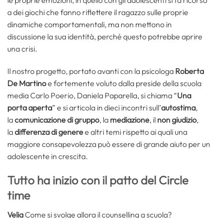
le proprie emozioni, in quello con gli adolescenti si fa ricorso
a dei giochi che fanno riflettere il ragazzo sulle proprie
dinamiche comportamentali, ma non mettono in
discussione la sua identità, perché questo potrebbe aprire
una crisi.
Il nostro progetto, portato avanti con la psicologa
Roberta
De Martino
e fortemente voluto dalla preside della scuola
media Carlo Poerio, Daniela Paparella, si chiama “
Una
porta aperta
” e si articola in dieci incontri sull’
autostima
,
la
comunicazione di gruppo
, la
mediazione
, il
non giudizio
,
la
differenza di genere
e altri temi rispetto ai quali una
maggiore consapevolezza può essere di grande aiuto per un
adolescente in crescita.
Tutto ha inizio con il patto del Circle
time
Velia
Come si svolge allora il counselling a scuola?