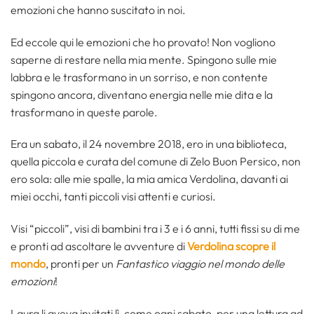
emozioni che hanno suscitato in noi.
Ed eccole qui le emozioni che ho provato! Non vogliono
saperne di restare nella mia mente. Spingono sulle mie
labbra e le trasformano in un sorriso, e non contente
spingono ancora, diventano energia nelle mie dita e la
trasformano in queste parole.
Era un sabato, il 24 novembre 2018, ero in una biblioteca,
quella piccola e curata del comune di Zelo Buon Persico, non
ero sola: alle mie spalle, la mia amica Verdolina, davanti ai
miei occhi, tanti piccoli visi attenti e curiosi.
Visi “piccoli”, visi di bambini tra i 3 e i 6 anni, tutti fissi su di me
e pronti ad ascoltare le avventure di
Verdolina scopre il
mondo
, pronti per un
Fantastico viaggio nel mondo delle
emozioni
!
Laura li aveva invitati lì, come ogni sabato, per una lettura ad