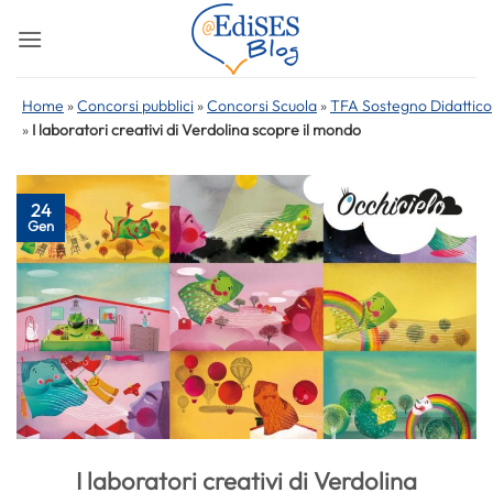
Salta
ai
contenuti
Home
»
Concorsi pubblici
»
Concorsi Scuola
»
TFA Sostegno Didattico
»
I laboratori creativi di Verdolina scopre il mondo
24
Gen
I laboratori creativi di Verdolina