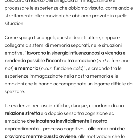
collocata a ridosso dell’amigdala a immagazzinare e
processare le esperienze che abbiamo vissuto, correlandole
strettamente alle emozioni che abbiamo provato in quelle
situazioni.
Come spiega Lucangeli, queste due strutture, seppure
collegate a sistemi di memoria separati, nelle situazioni
emotive, “
lavorano in sinergia influenzandosi a vicenda e
rendendo possibile l’incontro tra emozione
(
n.d.r.
funzione
hot
)
e memoria
(
n.d.r.
funzione
cold
)”, e creando tra le
esperienze immagazzinate nella nostra memoria e le
emozioni che le hanno accompagnate un legame difficile da
spezzare.
Le evidenze neuroscientifiche, dunque, ci parlano di una
relazione stretta
e a doppio senso tra cognizione ed
emozione
che incatena inevitabilmente il nostro
apprendimento
– processo cognitivo –
alle emozioni
che
proviamo mentre questo avviene
, alle motivazioni che lo