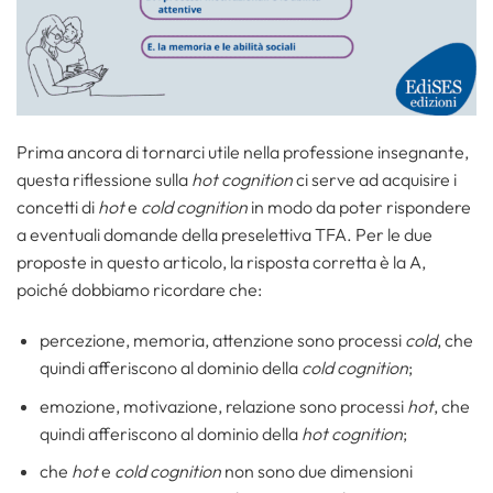
Prima ancora di tornarci utile nella professione insegnante,
questa riflessione sulla
hot cognition
ci serve ad acquisire i
concetti di
hot
e
cold cognition
in modo da poter rispondere
a eventuali domande della preselettiva TFA. Per le due
proposte in questo articolo, la risposta corretta è la A,
poiché dobbiamo ricordare che:
percezione, memoria, attenzione sono processi
cold
, che
quindi afferiscono al dominio della
cold cognition
;
emozione, motivazione, relazione sono processi
hot
, che
quindi afferiscono al dominio della
hot cognition
;
che
hot
e
cold cognition
non sono due dimensioni