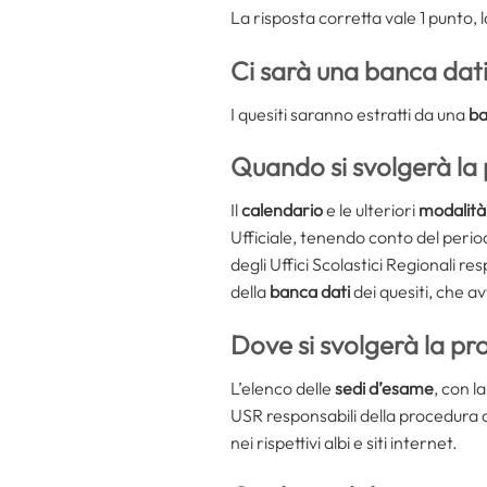
La risposta corretta vale 1 punto, 
Ci sarà una banca dati 
I quesiti saranno estratti da una
ba
Quando si svolgerà la
Il
calendario
e le ulteriori
modalità
Ufficiale, tenendo conto del period
degli Uffici Scolastici Regionali r
della
banca dati
dei quesiti, che a
Dove si svolgerà la pr
L’elenco delle
sedi d’esame
, con l
USR responsabili della procedura 
nei rispettivi albi e siti internet.