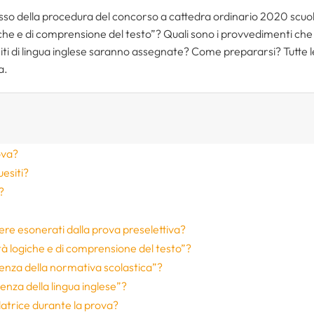
passo della procedura del concorso a cattedra ordinario 2020 scuo
iche e di comprensione del testo”? Quali sono i provvedimenti ch
esiti di lingua inglese saranno assegnate? Come prepararsi? Tutte l
a.
ova?
uesiti?
?
ere esonerati dalla prova preselettiva?
tà logiche e di comprensione del testo”?
enza della normativa scolastica”?
enza della lingua inglese”?
olatrice durante la prova?