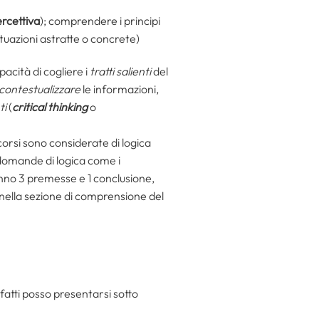
ercettiva
); comprendere i principi
ituazioni astratte o concrete)
capacità di cogliere i
tratti salienti
del
contestualizzare
le informazioni,
ti
(
critical thinking
o
corsi sono considerate di logica
 domande di logica come i
hanno 3 premesse e 1 conclusione,
a nella sezione di comprensione del
nfatti posso presentarsi sotto