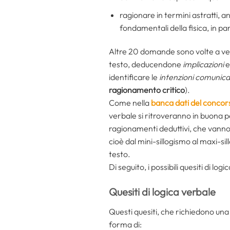
ragionare in termini astratti, 
fondamentali della fisica, in par
Altre 20 domande sono volte a ver
testo, deducendone
implicazioni
e
identificare le
intenzioni
comunica
ragionamento critico
).
Come nella
banca dati del concor
verbale si ritroveranno in buona p
ragionamenti deduttivi, che vanno d
cioè dal mini-sillogismo al maxi-si
testo.
Di seguito, i possibili quesiti di lo
Quesiti di logica verbale
Questi quesiti, che richiedono una 
forma di: