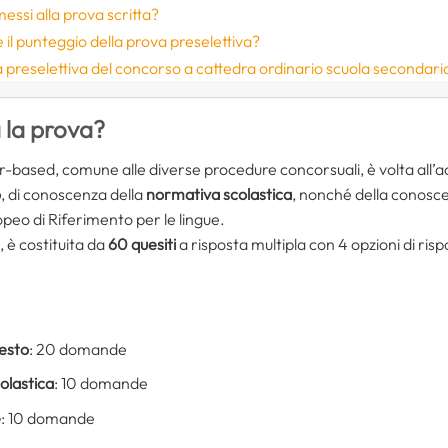
ssi alla prova scritta?
e il punteggio della prova preselettiva?
 preselettiva del concorso a cattedra ordinario scuola secondari
 la prova?
-based, comune alle diverse procedure concorsuali, è volta all
o
, di conoscenza della
normativa scolastica
, nonché della conosc
peo di Riferimento per le lingue.
, è costituita da
60 quesiti
a risposta multipla con 4 opzioni di rispo
testo
: 20 domande
olastica
: 10 domande
e
: 10 domande