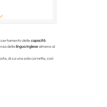
a?
’accertamento delle
capacità
enza della
lingua inglese
almeno al
sta, di cui una sola corretta, così