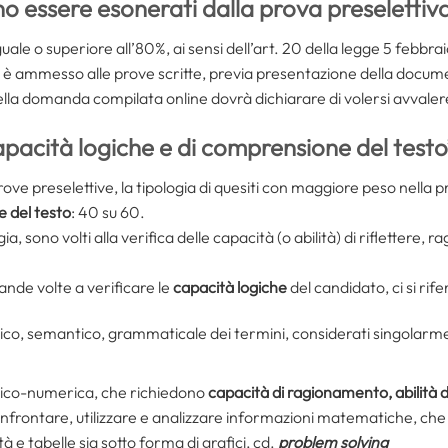
o essere esonerati dalla prova preselettiv
guale o superiore all’80%, ai sensi dell’art. 20 della legge 5 febbra
d è ammesso alle prove scritte, previa presentazione della docu
o nella domanda compilata online dovrà dichiarare di volersi avvaler
apacità logiche e di comprensione del testo
ve preselettive, la tipologia di quesiti con maggiore peso nella p
 del testo
: 40 su 60.
ia, sono volti alla verifica delle capacità (o abilità) di riflettere, 
nde volte a verificare le
capacità logiche
del candidato, ci si rife
co, semantico, grammaticale dei termini, considerati singolarme
ogico-numerica, che richiedono
capacità di ragionamento, abilità d
frontare, utilizzare e analizzare informazioni matematiche, che 
à e tabelle sia sotto forma di grafici, cd.
problem solving