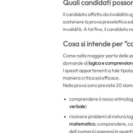
Quali candidati posson
Il candidato affetto da invalidità u
sostenere la prova preselettiva e
invalidità. A tal fine, il candidat
Cosa si intende per “c
Come nella maggior parte delle pro
domande di
logica e comprensione
I quesiti appartenenti a tale tipolog
maniera critica ed efficace.
Nella prova sono previste 20 doma
comprendere il nesso etimologi
verbale
)
risolvere problemi di natura l
matematico
; comprendere, con
dati numerici espressi in quantit