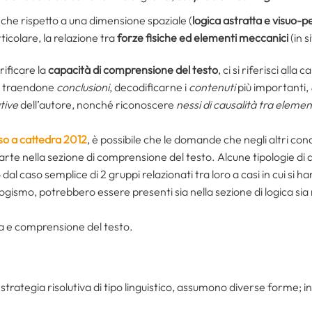
anche rispetto a una dimensione spaziale (
logica astratta e visuo-p
ticolare, la relazione tra
forze fisiche ed elementi meccanici
(in s
ificare la
capacità di comprensione del testo
, ci si riferisci alla 
 traendone
conclusioni
, decodificarne i
contenuti
più importanti,
tive
dell’autore, nonché riconoscere
nessi di causalità tra elemen
so a cattedra 2012
, è possibile che le domande che negli altri con
arte nella sezione di comprensione del testo. Alcune tipologie di
al caso semplice di 2 grup­pi relazionati tra loro a casi in cui si 
llogismo, potrebbero essere presenti sia nella sezione di lo­gica si
gica e comprensione del testo.
strategia risolutiva di tipo linguistico, assumono diverse forme; i