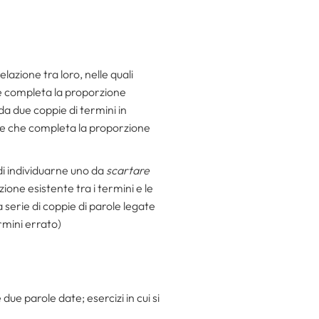
azione tra loro, nelle quali
he completa la proporzione
a due coppie di termini in
le che completa la propor­zione
e di individuarne uno da
scartare
ione esistente tra i termini e le
 serie di coppie di parole legate
rmini errato)
due parole date; esercizi in cui si