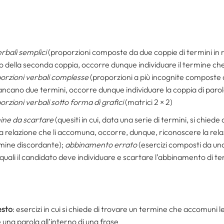
rbali semplici
(proporzioni composte da due coppie di termini in rel
 della seconda coppia, occorre dunque individuare il termi­ne c
orzioni verbali complesse
(proporzioni a più incognite composte d
 mancano due termini, occorre dunque individuare la coppia di paro
orzioni verbali sotto forma di grafici
(matrici 2 × 2)
ine da scartare
(quesiti in cui, data una serie di termini, si chied
la relazione che li accomuna, occorre, dunque, riconoscere la relaz
rmine discordante);
abbinamento errato
(esercizi composti da una
e quali il candidato deve individuare e scartare l’abbinamento di te
esto
: esercizi in cui si chiede di trovare un termine che accomuni le 
 una parola all’interno di una frase