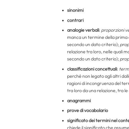
sinonimi
contrari
analogie verbali
:
proporzioni ve
manca un termine della prima o
secondo un dato criterio);
prop
relazione tra loro, nelle quali
secondo un dato criterio);
prop
classificazioni concettuali
:
term
perché non legato agli altri dal
ragioni di incongruenza del te
tra loro da una relazione, tra l
anagrammi
prove di vocabolario
significato dei termini nel cont
chiede il significato che assume