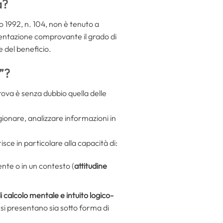
a?
io 1992, n. 104, non è tenuto a
mentazione comprovante il grado di
e del beneficio.
”?
rova è senza dubbio quella delle
ragionare, analizzare informazioni in
risce in particolare alla capacità di:
nte o in un contesto (
attitudine
i calcolo mentale e intuito logico-
si presentano sia sotto forma di