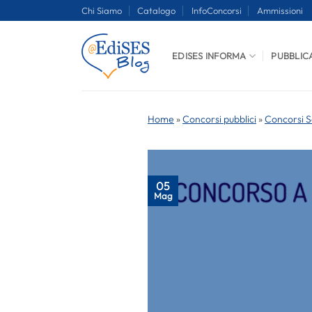
Salta
Chi Siamo
Catalogo
InfoConcorsi
Ammissioni
ai
contenuti
EDISES INFORMA
PUBBLIC
Home
»
Concorsi pubblici
»
Concorsi S
05
Mag