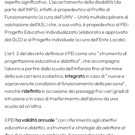
aspetto significativo. L’accertamento della disabilità (da
parte dell’INPS), infatti, è propedeutico al Profilo di
Funzionamento (a cura dell’UMV – Unità multidisciplinare di
valutazione dell’ASL) che, a sua volta, è propedeutico al PEI-
Progetto Educativo Individualizzato (elaborato e approvato
dal GLO) e al Progetto Individuale (a cura dell’Ente Locale).
L’art. 2 del decreto definisce il PEI come uno “
strumento di
progettazione educativa e didattica
”, che accompagna
l’alunno a partire dalla scuola dell’infanzia fino al termine
della sua carriera scolastica,
integrato
in caso di “
nuove e
sopravvenute condizioni di funzionamento della persona
”,
nonché
ridefinito
in occasione dei passaggi fra i vari gradi di
istruzione o in caso di trasferimento dell’alunno da una
scuola ad un’altra.
Il PEI
ha validità annuale
“
con riferimento agli obiettivi
educativi e didattici, a strumenti e strategie da adottare al
fine di realizzare un ambiente di apprendimento che