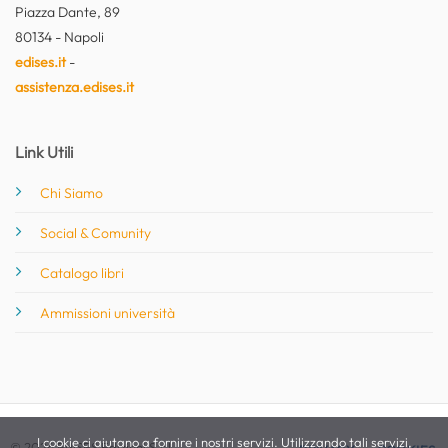
Piazza Dante, 89
80134 - Napoli
edises.it
-
assistenza.edises.it
Link Utili
Chi Siamo
Social & Comunity
Catalogo libri
Ammissioni università
I cookie ci aiutano a fornire i nostri servizi. Utilizzando tali servizi,
© 2026 EdiSES Edizioni S.r.l. -