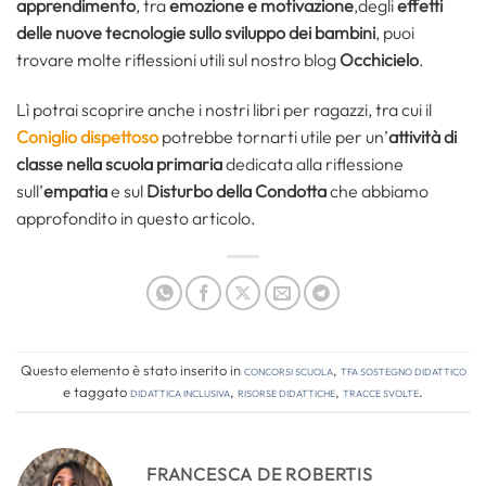
apprendimento
, tra
emozione e motivazione
,degli
effetti
delle nuove tecnologie sullo sviluppo dei bambini
, puoi
trovare molte riflessioni utili sul nostro blog
Occhicielo
.
Lì potrai scoprire anche i nostri libri per ragazzi, tra cui il
Coniglio dispettoso
potrebbe tornarti utile per un’
attività di
classe nella scuola primaria
dedicata alla riflessione
sull’
empatia
e sul
Disturbo della Condotta
che abbiamo
approfondito in questo articolo.
Questo elemento è stato inserito in
Concorsi Scuola
,
TFA Sostegno Didattico
e taggato
didattica inclusiva
,
risorse didattiche
,
tracce svolte
.
FRANCESCA DE ROBERTIS