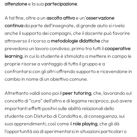
attenzione
e la sua
partecipazione
.
A tal fine, oltre a un
ascolto attivo
e un’
osservazione
continua
da parte dell’insegnate, di grande aiuto si rivela
anche il supporto dei compagni, che il docente può favorire
attraverso il ricorso a
metodologie didattiche
che
prevedono un lavoro condiviso, primo tra tutti il
cooperative
learning
, in cui lo studente è stimolato a mettere in campo le
proprie risorse a vantaggio di tutto il gruppo e a
confrontarsi con gli altri offrendo supporto e ricevendone in
cambio in nome di un obiettivo comune.
Altrettanto validi sono poi il
peer tutoring
, che, lavorando sul
concetto di “cura” dell’altro e di legame reciproco, può avere
importanti effetti positivi sulle abilità relazionali dello
studente con Disturbo di Condotta e, di conseguenza, sui
suoi apprendimenti, così come il
role playing
, che gli dà
l’opportunità sia di sperimentarsi in situazioni particolari o