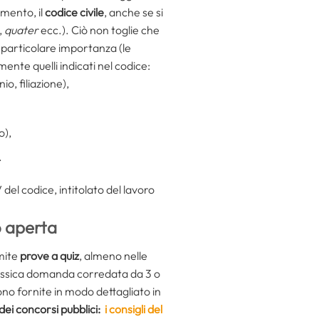
imento, il
codice civile
, anche se si
,
quater
ecc.). Ciò non toglie che
di particolare importanza (le
mente quelli indicati nel codice:
o, filiazione),
o),
.
del codice, intitolato del lavoro
o aperta
mite
prove a quiz
, almeno nelle
lassica domanda corredata da 3 o
ono fornite in modo dettagliato in
dei concorsi pubblici:
i consigli del