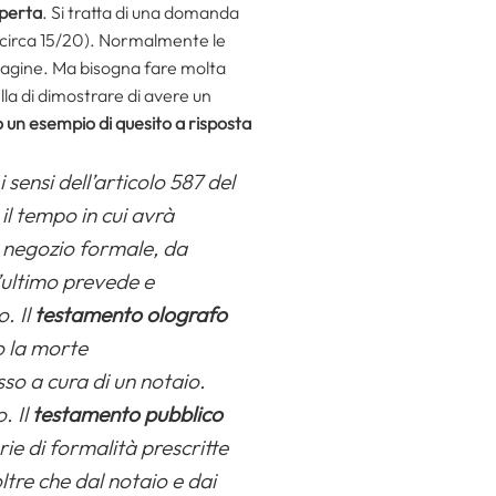
aperta
. Si tratta di una domanda
e circa 15/20). Normalmente le
pagine. Ma bisogna fare molta
uella di dimostrare di avere un
 un esempio di quesito a risposta
i sensi dell’articolo 587 del
 il tempo in cui avrà
è
negozio formale
, da
t’ultimo prevede e
o.
Il
testamento olografo
o la morte
sso a cura di un notaio.
o.
Il
testamento pubblico
ie di formalità prescritte
oltre che dal notaio e dai