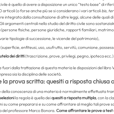
 civile è quello di avere a disposizione un unico “testo base” di rifer
 articoli (o forse anche più se si considerano i vari articoli
bis
,
ter
re integrata dalla consultazione di altre leggi, alcune delle quali 
i argomenti centrali nello studio del diritto civile sono sostanzial
a
(persone fisiche, persone giuridiche, rapporti familiari, matrimoni
 varie tipologie di successione, le vicende del patrimonio),
(superficie, enfiteusi, uso, usufrutto, servitù, comunione, possess
utela dei diritti
(trascrizione, prove, privilegi, pegno, ipoteca ecc.)
i dalla trattazione di questa materia le disposizioni del libro V 
mpresa sia la disciplina delle società.
 la prova scritta: quesiti a risposta chiusa 
one della conoscenza di una materia è normalmente effettuata tra
selezioni
la regola è quella dei
quesiti a risposta multipla
, con la c
oni su come prepararsi e su come affrontare al meglio tali prove s
cura del professore Marco Bonora.
Come affrontare le prove a test 