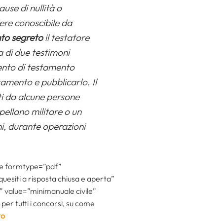
ause di nullità o
dere conoscibile da
to segreto
il testatore
a di due testimoni
ento di testamento
stamento e pubblicarlo.
Il
i da alcune persone
pellano militare o un
ni, durante operazioni
ile formtype=”pdf”
quesiti a risposta chiusa e aperta”
=”” value=”minimanuale civile”
per tutti i concorsi, su come
to