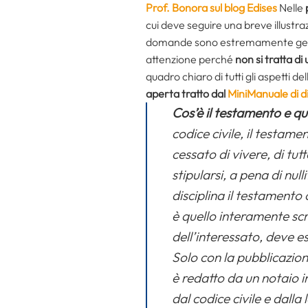
Prof. Bonora sul blog Edises
Nelle
cui deve seguire una breve illustr
domande sono estremamente generi
attenzione perché
non si tratta di
quadro chiaro di tutti gli aspetti de
aperta tratto dal
MiniManuale di dir
Cos’è il testamento e qu
codice civile, il testame
cessato di vivere, di tut
stipularsi, a pena di nul
disciplina il testamento
è quello interamente scr
dell’interessato, deve e
Solo con la pubblicazion
è redatto da un notaio i
dal codice civile e dalla