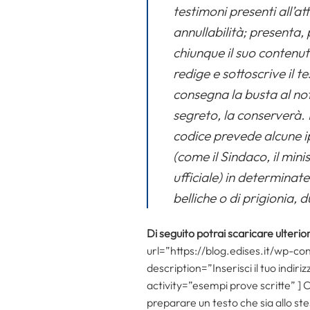
testimoni presenti all’at
annullabilità; presenta, 
chiunque il suo contenu
redige e sottoscrive il t
consegna la busta al no
segreto, la conserverà. 
codice prevede alcune i
(come il Sindaco, il mini
ufficiale) in determinat
belliche o di prigionia,
Di seguito potrai scaricare ulterio
url=”https://blog.edises.it/wp-con
description=”Inserisci il tuo indir
activity=”esempi prove scritte” ] 
preparare un testo che sia allo st