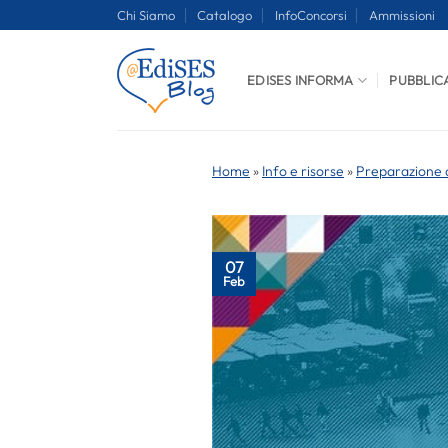
Salta
Chi Siamo
Catalogo
InfoConcorsi
Ammissioni
ai
contenuti
EDISES INFORMA
PUBBLIC
Home
»
Info e risorse
»
Preparazione a
07
Feb