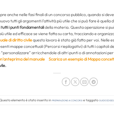
empre anche nelle fasi finali di un concorso pubblico, quando si dev
vo tutti gli argomenti l’attività più utile che si può fare è quella di
tutti i punti fondamentali
della materia. Questa operazione si pu
iù utile ed efficace se viene fatta su carta, tracciando e organi
le di diritto civile
questo lavoro è stato già fatto per voi. Nelle es
senti mappe concettuali (Percorsi riepilogativi) di tutti i capitoli d
“personalizzare” arricchendole di altri punti o di annotazioni pe
 un’anteprima del manuale
Scarica un esempio di Mappa concet
vile.
Questo elemento è stato inserito in
Preparazione ai concorsi
e taggato
guide edises