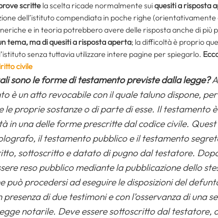
prove scritte
la scelta ricade normalmente sui
quesiti a risposta 
azione dell’istituto compendiata in poche righe (orientativament
che e in teoria potrebbero avere delle risposta anche di più 
 un tema, ma di quesiti a risposta aperta
; la difficoltà è proprio q
ll’istituto senza tuttavia utilizzare intere pagine per spiegarlo.
Ecco
itto civile
ali sono le forme di testamento previste dalla legge?
A
nto è un atto revocabile con il quale taluno dispone, per
te le proprie sostanze o di parte di esse.
Il testamento 
lità in una delle forme prescritte dal codice civile. Ques
 olografo, il testamento pubblico e il testamento segret
itto, sottoscritto e datato di pugno dal testatore. Dop
ssere reso pubblico mediante la pubblicazione dello ste
e può procedersi ad eseguire le disposizioni del defunt
n presenza di due testimoni e con l’osservanza di una ser
 legge notarile. Deve essere sottoscritto dal testatore, 