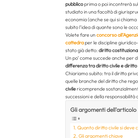
pubblico
prima o poi incontrerà su
studiato in una facoltà di giurisprud
economia (anche se qui si chiama Is
subito l’idea di quante sono le occas
Volete fare un
concorso all’Agenzi
cattedra
per le discipline giuridi
stato già detto:
diritto costituziona
Un po’ come succede anche per diri
differenza tra diritto civile e diritt
Chiariamo subito: tra il diritto priv
quelle branche del diritto che regola
civile
ricomprende sostanzialmente la
successioni e della responsabilità c
Gli argomenti dell'articolo
Quanto diritto civile si deve
Gli argomenti chiave