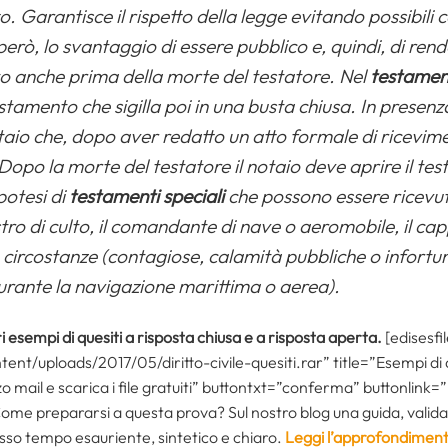
to. Garantisce il rispetto della legge evitando possibili c
però, lo svantaggio di essere pubblico e, quindi, di ren
to anche prima della morte del testatore.
Nel
testamen
estamento che sigilla poi in una busta chiusa. In presenz
taio che, dopo aver redatto un atto formale di ricevim
Dopo la morte del testatore il notaio deve aprire il te
potesi di
testamenti speciali
che possono essere ricevut
stro di culto, il comandante di nave o aeromobile, il cap
e circostanze (contagiose, calamità pubbliche o infortu
 durante la navigazione marittima o aerea).
ri esempi di quesiti a risposta chiusa e a risposta aperta.
[edisesf
tent/uploads/2017/05/diritto-civile-quesiti.rar” title=”Esempi di 
izzo mail e scarica i file gratuiti” buttontxt=”conferma” buttonlink
Come prepararsi a questa prova? Sul nostro blog una guida, valida 
esso tempo esauriente, sintetico e chiaro.
Leggi l’approfondimen