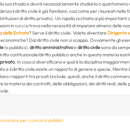
lla sua strada e dovrà necessariamente studiarla o quantomeno r
enza il diritto civile è già familiare, così come per i laureati nelle 
tituzioni di diritto privato). Un rapida occhiata ai più importanti 
ioni in cui ci si trova nella necessità di imparare almeno delle nozion
a delle Entrate
? Serve il diritto civile. Volete diventare
Dirigente s
co-economiche? Dal diritto civile non si scappa. Ovviamente gli e
le
(o pubblico),
diritto amministrativo
e
diritto civile
sono da sempre 
tto costituzionale/diritto pubblico anche in questa materia esist
o privato
. In cosa si diversificano e qual è la disciplina maggiormen
ato e il diritto civile esiste un rapporto di genere e specie. Mentre i
no i rapporti tra privati (include, quindi, anche il diritto commerciale
 materia dei contratti, delle obbligazioni, dei diritti reali, delle 
ivile.
 conoscere per i concorsi pubblici