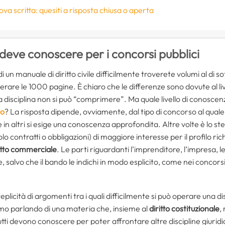
ova scritta: quesiti a risposta chiusa o aperta
i deve conoscere per i concorsi pubblici
di un manuale di diritto civile difficilmente troverete volumi al di 
rare le 1000 pagine. È chiaro che le differenze sono dovute al li
la disciplina non si può “comprimere”. Ma quale livello di conosce
co
? La risposta dipende, ovviamente, dal tipo di concorso al quale 
 in altri si esige una conoscenza approfondita. Altre volte è lo st
 contratti o obbligazioni) di maggiore interesse per il profilo rich
itto commerciale
. Le parti riguardanti l’imprenditore, l’impresa, l
salvo che il bando le indichi in modo esplicito, come nei concorsi
eplicità di argomenti tra i quali difficilmente si può operare una di
tiamo parlando di una materia che, insieme al
diritto costituzionale
,
tutti devono conoscere per poter affrontare altre discipline giuri