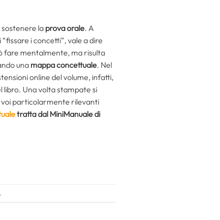
e sostenere la
prova orale
. A
 “fissare i concetti”, vale a dire
ò fare mentalmente, ma risulta
zzando una
mappa concettuale
.
Nel
tensioni online del volume, infatti,
el libro. Una volta stampate si
r voi particolarmente rilevanti
tuale
tratta dal MiniManuale di
.