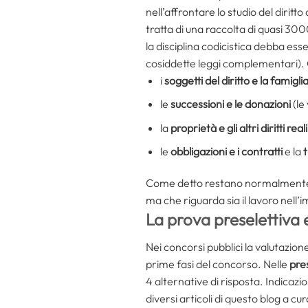
nell’affrontare lo studio del diritto
tratta di una raccolta di quasi 3000
la disciplina codicistica debba esse
cosiddette leggi complementari). Gl
i
soggetti del diritto e la famigli
le
successioni e le donazioni
(le
la
proprietà e gli altri diritti reali
le
obbligazioni e i contratti
e la
t
Come detto restano normalmente fuor
ma che riguarda sia il lavoro nell’i
La prova preselettiva e
Nei concorsi pubblici la valutazi
prime fasi del concorso. Nelle
pre
4 alternative di risposta. Indicazi
diversi articoli di questo blog a 