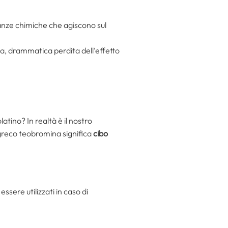
tanze chimiche che agiscono sul
, drammatica perdita dell’effetto
tino? In realtà è il nostro
n greco teobromina significa
cibo
ssere utilizzati in caso di