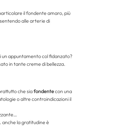
 particolare il fondente amaro, più
sentendo alle arterie di
di un appuntamento col fidanzato?
usato in tante creme di bellezza.
rattutto che sia
fondente
con una
ologie o altre controindicazioni il
gizzante…
… anche la gratitudine è