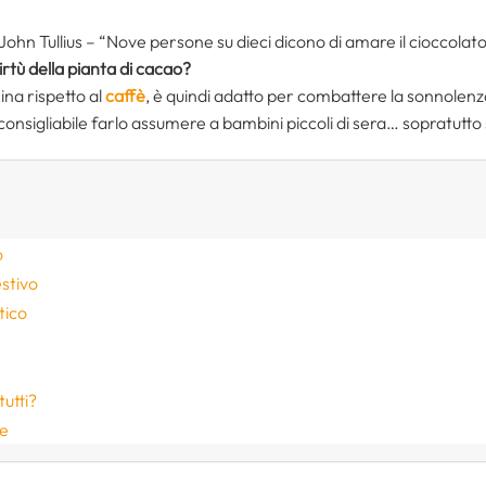
 John Tullius – “Nove persone su dieci dicono di amare il cioccola
irtù della pianta di cacao?
ina rispetto al
caffè
, è quindi adatto per combattere la sonnolenza 
sconsigliabile farlo assumere a bambini piccoli di sera… sopratutto 
o
estivo
tico
utti?
re