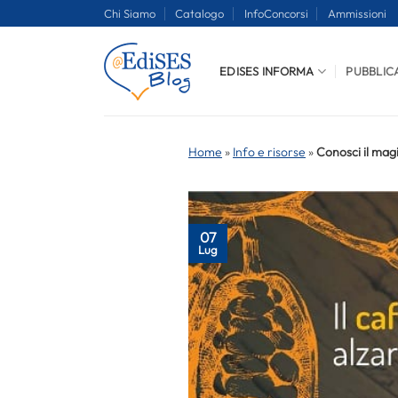
Salta
Chi Siamo
Catalogo
InfoConcorsi
Ammissioni
ai
contenuti
EDISES INFORMA
PUBBLIC
Home
»
Info e risorse
»
Conosci il ma
07
Lug