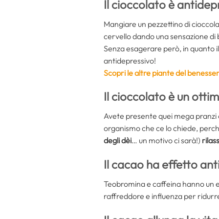
Il cioccolato è antidep
Mangiare un pezzettino di cioccola
cervello dando una sensazione di
Senza esagerare però, in quanto 
antidepressivo!
Scopri le altre piante del benesser
Il cioccolato è un otti
Avete presente quei mega pranzi co
organismo che ce lo chiede, perch
degli dèi
… un motivo ci sarà!)
rilas
Il cacao ha effetto an
Teobromina e caffeina hanno un effet
raffreddore e influenza per ridurr