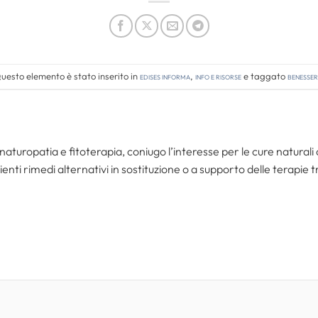
uesto elemento è stato inserito in
Edises informa
,
Info e risorse
e taggato
benesser
aturopatia e fitoterapia, coniugo l’interesse per le cure naturali 
ienti rimedi alternativi in sostituzione o a supporto delle terapie t