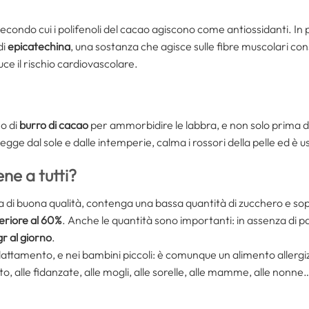
 secondo cui i polifenoli del cacao agiscono come antiossidanti. In
di
epicatechina
, una sostanza che agisce sulle fibre muscolari con
duce il rischio cardiovascolare.
o di
burro di cacao
per ammorbidire le labbra, e non solo prima 
tegge dal sole e dalle intemperie, calma i rossori della pelle ed è 
ne a tutti?
sia di buona qualità, contenga una bassa quantità di zucchero e sop
eriore al 60%
. Anche le quantità sono importanti: in assenza di pat
gr al giorno
.
allattamento, e nei bambini piccoli: è comunque un alimento aller
, alle fidanzate, alle mogli, alle sorelle, alle mamme, alle nonne