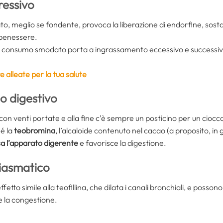
ressivo
to, meglio se fondente, provoca la liberazione di endorfine, sos
 benessere.
il consumo smodato porta a ingrassamento eccessivo e successiva
e alleate per la tua salute
mo digestivo
n venti portate e alla fine c’è sempre un posticino per un cioccola
é la
teobromina
, l’alcaloide contenuto nel cacao (a proposito, i
sa l’apparato digerente
e favorisce la digestione.
tiasmatico
to simile alla teofillina, che dilata i canali bronchiali, e possono e
e la congestione.