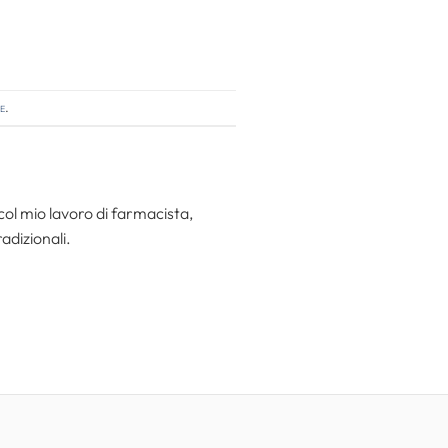
e
.
col mio lavoro di farmacista,
radizionali.