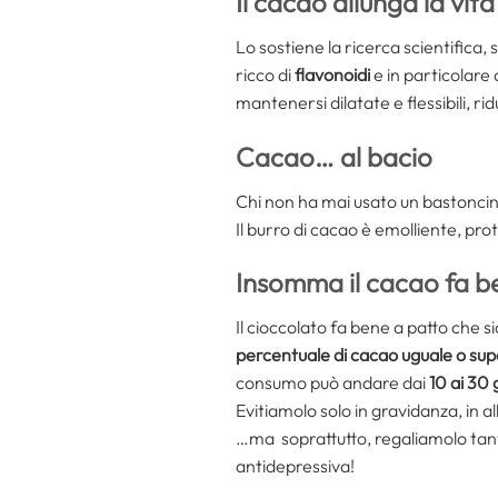
Il cacao allunga la vita
Lo sostiene la ricerca scientifica,
ricco di
flavonoidi
e in particolare 
mantenersi dilatate e flessibili, ri
Cacao… al bacio
Chi non ha mai usato un bastoncin
Il burro di cacao è emolliente, pro
Insomma il cacao fa be
Il cioccolato fa bene a patto che 
percentuale di cacao uguale o sup
consumo può andare dai
10 ai 30 
Evitiamolo solo in gravidanza, in 
…ma soprattutto, regaliamolo tanto
antidepressiva!