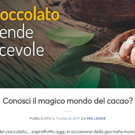
Conosci il magico mondo del cacao?
PUBBLICATO IL
7 LUGLIO 2017
DA
MIA LEONE
l cioccolato… soprattutto oggi, in occasione della giornata mond