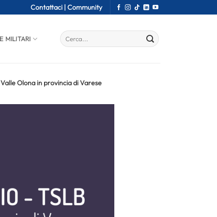
Contattaci |
Community
E MILITARI
Valle Olona in provincia di Varese