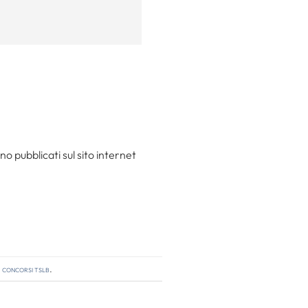
o pubblicati sul sito internet
,
concorsi tslb
.