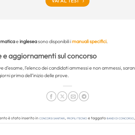
VAI AL TEST
rmatica
e
inglesea
sono disponibili i
manuali specifici
.
e
e aggiornamenti sul concorso
rove d’esame, l’elenco dei candidati ammessi e non ammessi, sarann
rni prima dell’inizio delle prove.
nto è stato inserito in
Concorsi Sanitari
,
Profili tecnici
e taggato
bandi di concorso