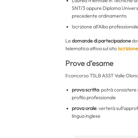
Laurea triennale in Tecniche di
SNT/3 oppure Diploma Universit
precedente ordinamento
Iscrizione all’Albo professionale
Le
domande di partecipazione
dov
telematica attiva sul sito
Iscrizion
Prove d’esame
Il concorso TSLB ASST Valle Olona
prova scritta
: potrà consistere 
profilo professionale
prova orale
: verterà sull’appr
lingua inglese