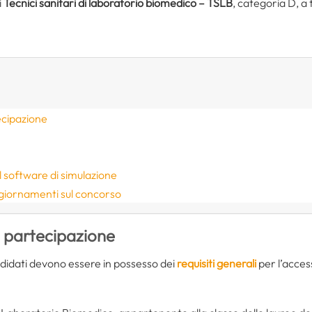
i
Tecnici sanitari di laboratorio biomedico – TSLB
, categoria D, a
ecipazione
 il software di simulazione
ggiornamenti sul concorso
i partecipazione
ndidati devono essere in possesso dei
requisiti generali
per l’access