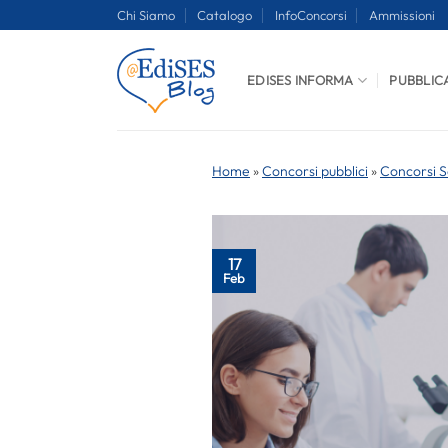
Salta
Chi Siamo
Catalogo
InfoConcorsi
Ammissioni
ai
contenuti
EDISES INFORMA
PUBBLIC
Home
»
Concorsi pubblici
»
Concorsi S
17
Feb