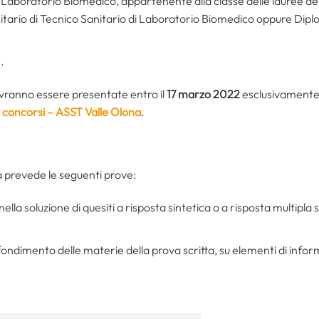
 Laboratorio Biomedico, appartenente alla classe delle lauree del
ario di Tecnico Sanitario di Laboratorio Biomedico oppure Diplomi
.
ranno essere presentate entro il
17 marzo 2022
esclusivamente 
e concorsi – ASST Valle Olona
.
 prevede le seguenti prove:
nella soluzione di quesiti a risposta sintetica o a risposta multipla 
ofondimento delle materie della prova scritta, su elementi di infor