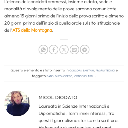
L’elenco dei candidati ammessi, insieme a data, sede e
modalità di svolgimento delle prove saranno comunicate
almeno 15 giorni prima dell’inizio della prova scritta e almeno
20 giorni prima dell’inizio di quella orale sul sito istituzionale
dell’
ATS della Montagna
.
Questo elemento è stato inserito in
Concorsi Sanitari
,
Profili tecnici
e
taggato
bandi di concorso
,
concorsi tpall
.
MICOL DIODATO
Laureata in Scienze Internazionali e
Diplomatiche. Tanti i miei interessi, tra
questi il giornalismo storico e la scrittura.
Ho lavorato diversi anni nei vari rami