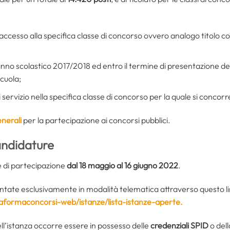
di accesso alla specifica classe di concorso ovvero analogo titolo c
anno scolastico 2017/2018 ed entro il termine di presentazione de
scuola;
servizio nella specifica classe di concorso per la quale si concorr
enerali
per la partecipazione ai concorsi pubblici.
andidature
e di partecipazione
dal 18 maggio al 16 giugno 2022
.
tate esclusivamente in modalità telematica attraverso questo l
attaformaconcorsi-web/istanze/lista-istanze-aperte.
l’istanza occorre essere in possesso delle
credenziali SPID
o del