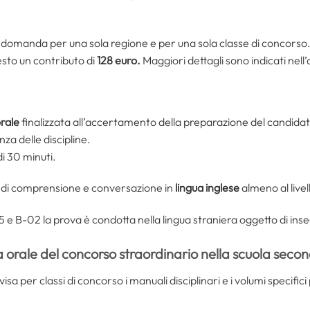
domanda per una sola regione e per una sola classe di concorso
iesto un contributo di
128 euro.
Maggiori dettagli sono indicati nell’
orale
finalizzata all’accertamento della preparazione del candid
za delle discipline.
i 30 minuti.
à di comprensione e conversazione in
lingua inglese
almeno al livel
25 e B-02 la prova è condotta nella lingua straniera oggetto di i
 orale del concorso straordinario nella scuola seco
isa per classi di concorso i manuali disciplinari e i volumi specific