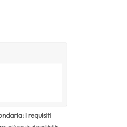
daria: i requisiti
orso ed è aperto ai candidati in