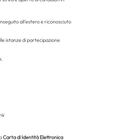
onseguito all’estero e riconosciuto
lle istanze di partecipazione
e.
ink
la
Carta di Identità Elettronica