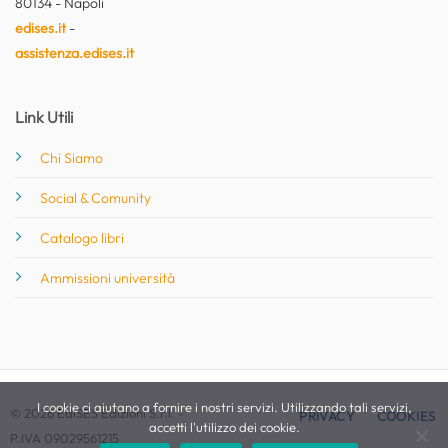
80134 - Napoli
edises.it
-
assistenza.edises.it
Link Utili
Chi Siamo
Social & Comunity
Catalogo libri
Ammissioni università
I cookie ci aiutano a fornire i nostri servizi. Utilizzando tali servizi,
© 2026 EdiSES Edizioni S.r.l. -
PRIVACY
COOKIES
accetti l'utilizzo dei cookie.
P.IVA 09029561215