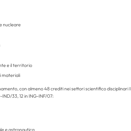
e nucleare
a
e e il territorio
i materiali
amento, con almeno 48 crediti nei settori scientifico disciplinari 
G-IND/33, 12 in ING-INF/07:
le e astronautica