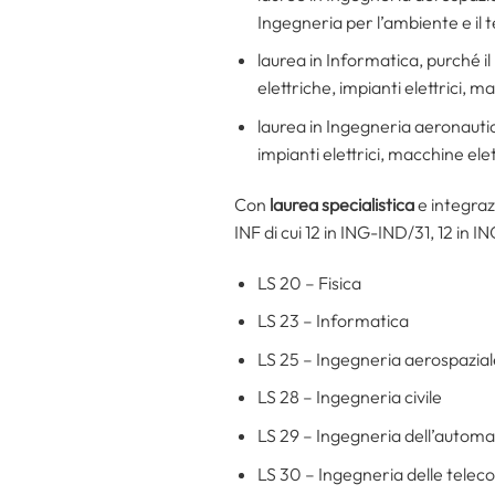
Ingegneria per l’ambiente e il t
laurea in Informatica, purché il
elettriche, impianti elettrici, m
laurea in Ingegneria aeronautica
impianti elettrici, macchine ele
Con
laurea specialistica
e integraz
INF di cui 12 in ING-IND/31, 12 in 
LS 20 – Fisica
LS 23 – Informatica
LS 25 – Ingegneria aerospazial
LS 28 – Ingegneria civile
LS 29 – Ingegneria dell’autom
LS 30 – Ingegneria delle telec