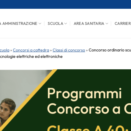
A AMMINISTRAZIONE
SCUOLA
AREA SANITARIA
CARRIER
cuola
»
Concorsi a cattedra
»
Classi di concorso
»
Concorso ordinario scuo
nologie elettriche ed elettroniche