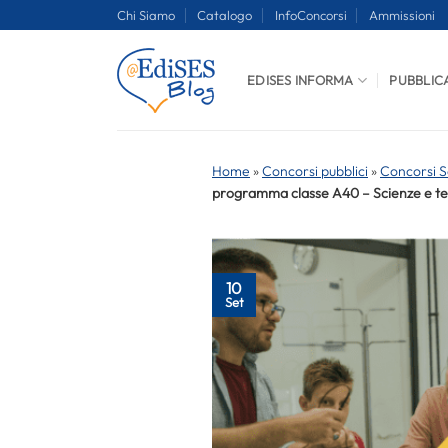
Salta
Chi Siamo
Catalogo
InfoConcorsi
Ammissioni
ai
contenuti
EDISES INFORMA
PUBBLIC
Home
»
Concorsi pubblici
»
Concorsi S
programma classe A40 – Scienze e tec
10
Set