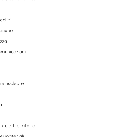
dilizi
azione
ezza
omunicazioni
 e nucleare
a
te e il territorio
ei materiali