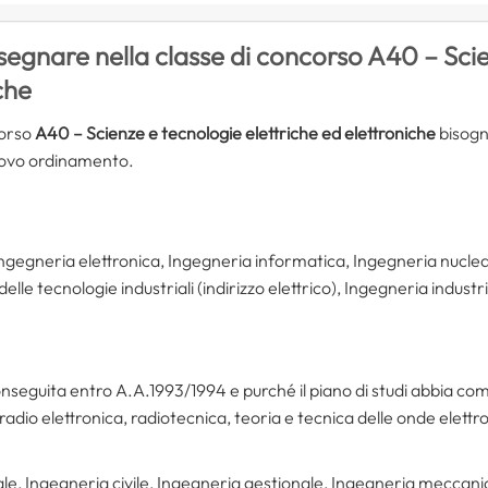
insegnare nella classe di concorso A40 – Sci
che
corso
A40 – Scienze e tecnologie elettriche ed elettroniche
bisogn
nuovo ordinamento.
 Ingegneria elettronica, Ingegneria informatica, Ingegneria nucle
lle tecnologie industriali (indirizzo elettrico), Ingegneria industr
onseguita entro A.A.1993/1994 e purché il piano di studi abbia compr
e radio elettronica, radiotecnica, teoria e tecnica delle onde ele
le, Ingegneria civile, Ingegneria gestionale, Ingegneria meccanic