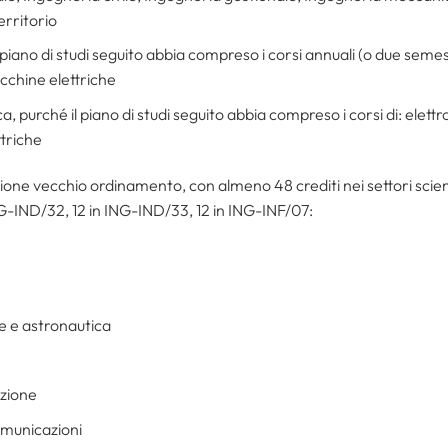
erritorio
 piano di studi seguito abbia compreso i corsi annuali (o due semest
acchine elettriche
, purché il piano di studi seguito abbia compreso i corsi di: elettr
ttriche
ione vecchio ordinamento, con almeno 48 crediti nei settori scien
ING-IND/32, 12 in ING-IND/33, 12 in ING-INF/07:
e e astronautica
azione
omunicazioni