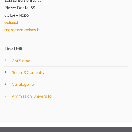
EdiSES Edizioni S.r.l.
Piazza Dante, 89
80134 - Napoli
edises.it
-
assistenza.edises.it
Link Utili
Chi Siamo
Social & Comunity
Catalogo libri
Ammissioni università