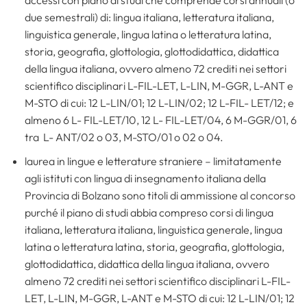
accessi con piano di studi che comprende corsi annuali (o
due semestrali) di: lingua italiana, letteratura italiana,
linguistica generale, lingua latina o letteratura latina,
storia, geografia, glottologia, glottodidattica, didattica
della lingua italiana, ovvero almeno 72 crediti nei settori
scientifico disciplinari L-FIL-LET, L-LIN, M-GGR, L-ANT e
M-STO di cui: 12 L-LIN/01; 12 L-LIN/02; 12 L-FIL- LET/12; e
almeno 6 L- FIL-LET/10, 12 L- FIL-LET/04, 6 M-GGR/01, 6
tra L- ANT/02 o 03, M-STO/01 o 02 o 04.
laurea in lingue e letterature straniere – limitatamente
agli istituti con lingua di insegnamento italiana della
Provincia di Bolzano sono titoli di ammissione al concorso
purché il piano di studi abbia compreso corsi di lingua
italiana, letteratura italiana, linguistica generale, lingua
latina o letteratura latina, storia, geografia, glottologia,
glottodidattica, didattica della lingua italiana, ovvero
almeno 72 crediti nei settori scientifico disciplinari L-FIL-
LET, L-LIN, M-GGR, L-ANT e M-STO di cui: 12 L-LIN/01; 12