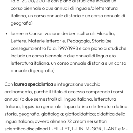
l’a.a. 2000/2001 e con piano di studi che include un
corso biennale o due annuali di lingua e/o letteratura
italiana, un corso annuale di storia e un corso annuale di
geografia)
lauree in Conservazione dei beni culturali, Filosofia,
Lettere, Materie letterarie, Pedagogia, Storia (se
conseguita entro l’a.a. 1997/1998 e con piano di studi che
include un corso biennale o due annuali di lingua e/o
letteratura italiana, un corso annuale di storia e un corso
annuale di geografia)
Con
laurea specialistica
e integrazione vecchio
ordinamento, purché il titolo di accesso comprenda i corsi
annuali (o due semestrali) di: lingua italiana, letteratura
italiana, linguistica generale, lingua latina o letteratura latina,
storia, geografia, glottologia; glottodidattica; didattica della
lingua italiana; ovvero almeno 72 crediti nei settori
scientifico disciplinari L-FIL-LET, L-LIN, M-GGR, L-ANT e M-