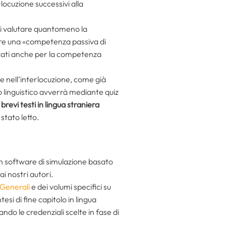
rlocuzione successivi alla
 di valutare quantomeno la
rare una «competenza passiva di
zzati anche per la competenza
 e nell’interlocuzione, come già
 linguistico avverrà mediante quiz
e
brevi testi in lingua straniera
stato letto.
i un software di simulazione basato
i nostri autori.
Generali
e dei volumi specifici su
tesi di fine capitolo in lingua
ando le credenziali scelte in fase di