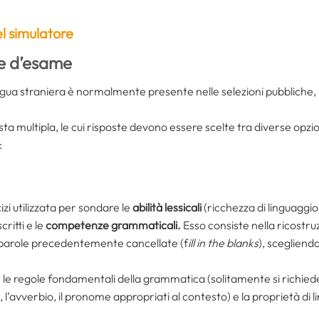
 simulatore
de d’esame
ngua straniera è normalmente presente nelle selezioni pubbliche, i
posta multipla, le cui risposte devono essere scelte tra diverse opzio
:
cizi utilizzata per sondare le
abilità lessicali
(ricchezza di linguaggio
scritti e le
competenze grammaticali.
Esso consiste nella ricostru
e parole precedentemente cancellate (f
ill in the blanks
), scegliendo
le regole fondamentali della grammatica (solitamente si richiede 
, l’avverbio, il pronome appropriati al contesto) e la proprietà di