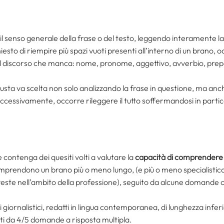
 il senso generale della frase o del testo, leggendo interamente l
hiesto di riempire più spazi vuoti presenti all’interno di un brano, 
del discorso che manca: nome, pronome, aggettivo, avverbio, prepo
iusta va scelta non solo analizzando la frase in questione, ma an
cessivamente, occorre rileggere il tutto soffermandosi in partico
contenga dei quesiti volti a valutare la
capacità di comprendere
prendono un brano più o meno lungo, (e più o meno specialistico
este nell’ambito della professione), seguito da alcune domande che 
coli giornalistici, redatti in lingua contemporanea, di lunghezza infer
iti da 4/5 domande a risposta multipla.