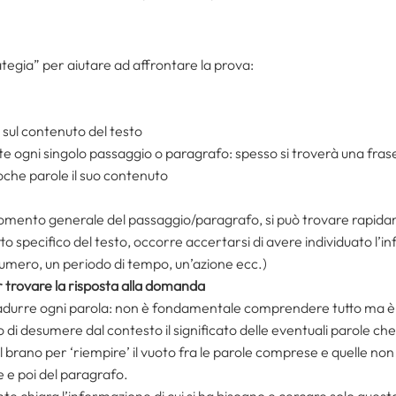
ategia” per aiutare ad affrontare la prova:
 sul contenuto del testo
 ogni singolo passaggio o paragrafo: spesso si troverà una frase 
oche parole il suo contenuto
argomento generale del passaggio/paragrafo, si può trovare rapida
o specifico del testo, occorre accertarsi di avere individuato l’
umero, un periodo di tempo, un’azione ecc.)
r trovare la risposta alla domanda
tradurre ogni parola: non è fondamentale comprendere tutto ma è 
di desumere dal contesto il significato delle eventuali parole ch
el brano per ‘riempire’ il vuoto fra le parole comprese e quelle n
ase e poi del paragrafo.