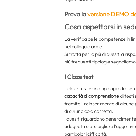
Prova la
versione DEMO del
Cosa aspettarsi in se
La verifica delle competenze in li
nel colloquio orale.
Si tratta per lo più di quesiti a ris
più frequenti tipologie segnaliamo
I Cloze test
Il cloze test è una tipologia di eser
capacità di comprensione
di testi 
tramite il reinserimento di alcun
di cui una cola corretta.
I quesiti riguardano generalmente 
adeguata o di scegliere l’aggettivo
particolari difficoltà.