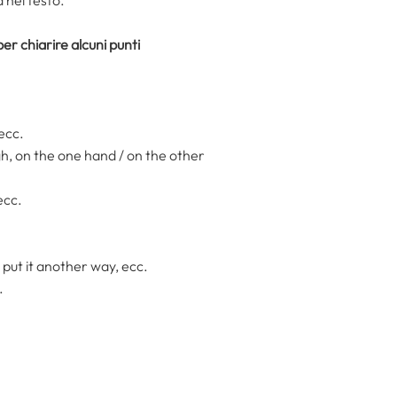
 nel testo.
per chiarire alcuni punti
 ecc.
gh, on the one hand / on the other
ecc.
o put it another way, ecc.
.