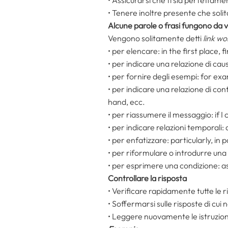
• Assicurarsi che ti sia perfettame
• Tenere inoltre presente che sol
Alcune parole o frasi fungono da ver
Vengono solitamente detti
link wo
• per elencare: in the first place, fi
• per indicare una relazione di cau
• per fornire degli esempi: for exa
• per indicare una relazione di co
hand, ecc.
• per riassumere il messaggio: if I
• per indicare relazioni temporali: 
• per enfatizzare: particularly, in p
• per riformulare o introdurre una d
• per esprimere una condizione: ass
Controllare la risposta
• Verificare rapidamente tutte le r
• Soffermarsi sulle risposte di cui 
• Leggere nuovamente le istruzioni