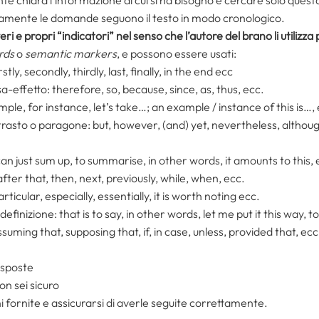
nte chiara l’informazione di cui si ha bisogno e cercare solo questa
itamente le domande seguono il testo in modo cronologico.
i e propri “indicatori” nel senso che l’autore del brano li utilizza 
rds
o
semantic markers
, e possono essere usati:
rstly, secondly, thirdly, last, finally, in the end ecc
sa-effetto: therefore, so, because, since, as, thus, ecc.
mple, for instance, let’s take…; an example / instance of this is…,
ntrasto o paragone: but, however, (and) yet, nevertheless, althou
 can just sum up, to summarise, in other words, it amounts to this, 
after that, then, next, previously, while, when, ecc.
articular, especially, essentially, it is worth noting ecc.
efinizione: that is to say, in other words, let me put it this way, t
uming that, supposing that, if, in case, unless, provided that, ecc
isposte
non sei sicuro
 fornite e assicurarsi di averle seguite correttamente.