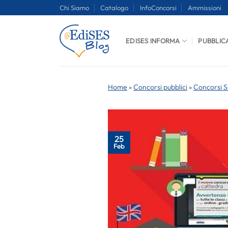
Salta
Chi Siamo
Catalogo
InfoConcorsi
Ammissioni
ai
contenuti
EDISES INFORMA
PUBBLIC
Home
»
Concorsi pubblici
»
Concorsi S
25
Feb