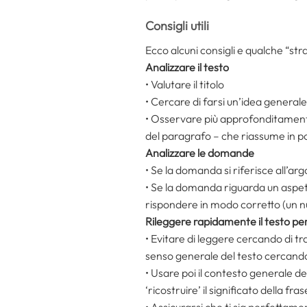
Consigli utili
Ecco alcuni consigli e qualche “str
Analizzare il testo
• Valutare il titolo
• Cercare di farsi un’idea generale
• Osservare più approfonditamente
del paragrafo – che riassume in p
Analizzare le domande
• Se la domanda si riferisce all’
• Se la domanda riguarda un aspett
rispondere in modo corretto (un n
Rileggere rapidamente il testo pe
• Evitare di leggere cercando di 
senso generale del testo cercando 
• Usare poi il contesto generale d
‘ricostruire’ il significato della fr