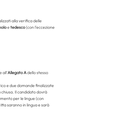
zzati alla verifica delle
nolo
e
tedesco
(con l’eccezione
e all’
Allegato A
dello stesso
ico e due domande finalizzate
 chiusa. Il candidato dovrà
mento per le lingue (con
ritta saranno in lingua e sarà