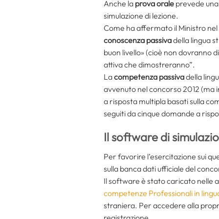
Anche la
prova orale
prevede una v
simulazione di lezione.
Come ha affermato il Ministro nel 
conoscenza passiva
della lingua s
buon livello» (cioè non dovranno 
attiva che dimostreranno”.
La
competenza passiva
della ling
avvenuto nel concorso 2012 (ma in
a risposta multipla basati sulla c
seguiti da cinque domande a rispos
Il software di simulazio
Per favorire l’esercitazione sui qu
sulla banca dati ufficiale del con
Il software è stato caricato nelle 
competenze Professionali in lingu
straniera. Per accedere alla propria
registrazione.