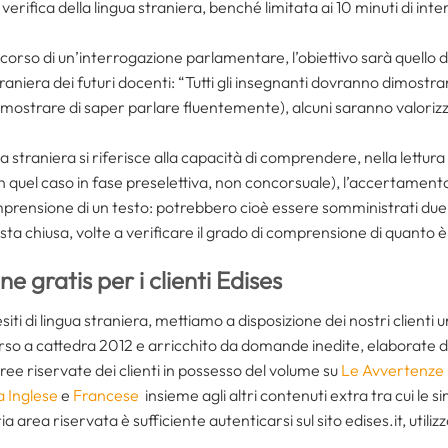
erifica della lingua straniera, benché limitata ai 10 minuti di inte
corso di un’interrogazione parlamentare, l’obiettivo sarà quello
traniera dei futuri docenti: “Tutti gli insegnanti dovranno dimost
dimostrare di saper parlare fluentemente), alcuni saranno valori
ua straniera si riferisce alla capacità di comprendere, nella lettura
 quel caso in fase preselettiva, non concorsuale), l’accertamento
omprensione di un testo: potrebbero cioè essere somministrati du
ta chiusa, volte a verificare il grado di comprensione di quanto è 
ne gratis per i clienti Edises
esiti di lingua straniera, mettiamo a disposizione dei nostri client
corso a cattedra 2012 e arricchito da domande inedite, elaborate da
aree riservate dei clienti in possesso del volume su
Le Avvertenze 
a Inglese
e
Francese
insieme agli altri contenuti extra tra cui le sin
 area riservata è sufficiente autenticarsi sul sito edises.it, utilizz