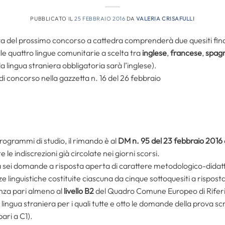
PUBBLICATO IL
25 FEBBRAIO 2016
DA
VALERIA CRISAFULLI
tta del prossimo concorso a cattedra comprenderà due quesiti finali
lle quattro lingue comunitarie a scelta tra
inglese
,
francese
,
spag
a lingua straniera obbligatoria sarà l’inglese).
i di concorso nella gazzetta n. 16 del 26 febbraio
ogrammi di studio, il rimando è al
DM n. 95 del 23 febbraio 2016
e indiscrezioni già circolate nei giorni scorsi.
sei domande a risposta aperta di carattere metodologico-didatt
linguistiche costituite ciascuna da cinque sottoquesiti a risposta
nza pari almeno al
livello B2
del Quadro Comune Europeo di Riferi
i lingua straniera per i quali tutte e otto le domande della prova sc
ari a C1).