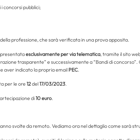
i i concorsi pubblici;
 della professione, che sarà verificata in una prova apposita.
 presentata
esclusivamente per via telematica
, tramite il sito w
razione trasparente” e successivamente a “Bandi di concorso”. 
D
e aver indicato la propria email
PEC
.
ta per le ore
12
del
17/03/2023
.
partecipazione di
10 euro
.
ranno svolte da remoto. Vediamo ora nel dettaglio come sarà stru