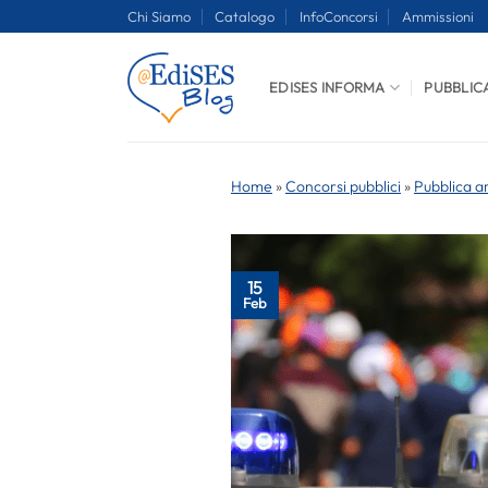
Salta
Chi Siamo
Catalogo
InfoConcorsi
Ammissioni
ai
contenuti
EDISES INFORMA
PUBBLIC
Home
»
Concorsi pubblici
»
Pubblica a
15
Feb