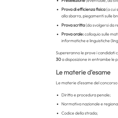
Preselezione
(eventuale, da svo
Prova di efficienza fisica
(a cui
alla sbarra, piegamenti sulle bra
Prova scritta
(da svolgersi da r
Prova orale:
colloquio sulle ma
informatiche e linguistiche (lin
Supereranno le prove i candidati ch
30
a disposizione in entrambe le pr
Le materie d’esame
Le materie d’esame del concorso p
Diritto e procedura penale;
Normativa nazionale e regionale
Codice della strada;