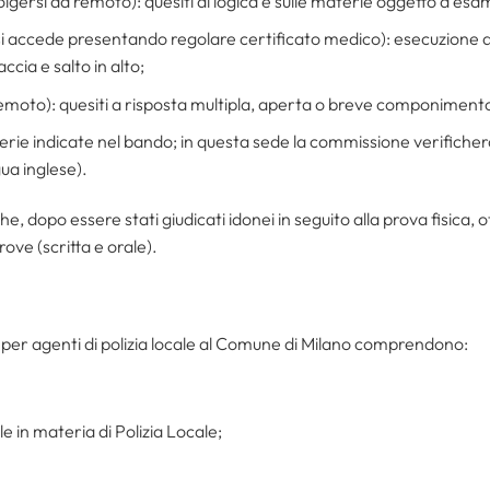
lgersi da remoto): quesiti di logica e sulle materie oggetto d’esa
 si accede presentando regolare certificato medico): esecuzione di
ccia e salto in alto;
emoto): quesiti a risposta multipla, aperta o breve componimento s
terie indicate nel bando; in questa sede la commissione verifich
gua inglese).
e, dopo essere stati giudicati idonei in seguito alla prova fisica,
ove (scritta e orale).
er agenti di polizia locale al Comune di Milano comprendono:
 in materia di Polizia Locale;