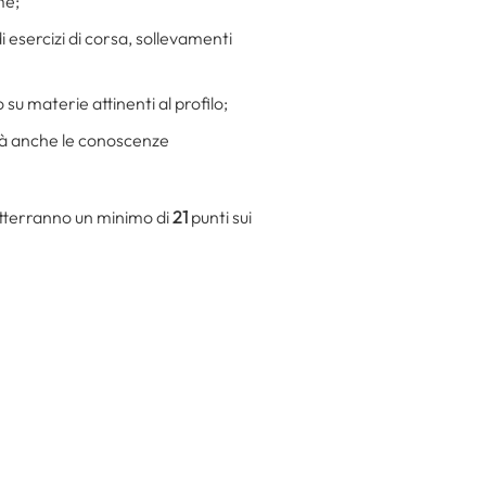
me;
 esercizi di corsa, sollevamenti
u materie attinenti al profilo;
erà anche le conoscenze
 otterranno un minimo di
21
punti sui