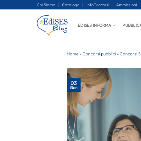
Salta
Chi Siamo
Catalogo
InfoConcorsi
Ammissioni
ai
contenuti
EDISES INFORMA
PUBBLIC
Home
»
Concorsi pubblici
»
Concorsi S
03
Gen