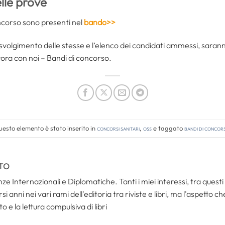
lle prove
oncorso sono presenti nel
bando>>
di svolgimento delle stesse e l’elenco dei candidati ammessi, sarann
ora con noi – Bandi di concorso.
esto elemento è stato inserito in
Concorsi Sanitari
,
OSS
e taggato
bandi di concor
TO
ze Internazionali e Diplomatiche. Tanti i miei interessi, tra questi i
i anni nei vari rami dell'editoria tra riviste e libri, ma l'aspetto c
to e la lettura compulsiva di libri