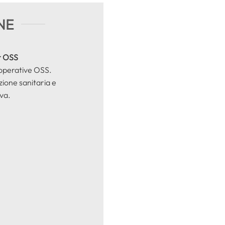
NE
r OSS
 operative OSS.
azione sanitaria e
ova.