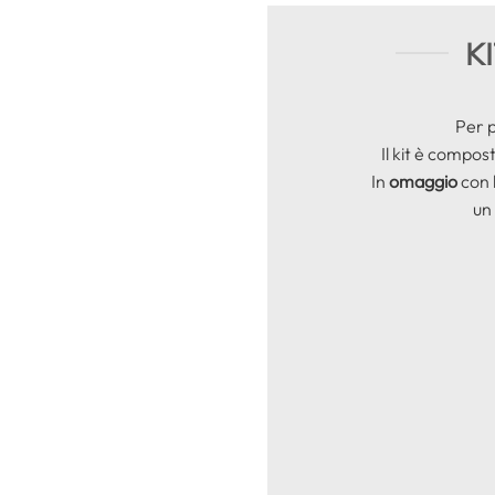
K
Per p
Il kit è compo
In
omaggio
con l
un