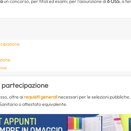
co
un concorso, per titoli ed esami, per l’assunzione di
6 OSS
, a t
ecipazione
azione
rove
i partecipazione
sso, oltre ai
requisiti generali
necessari per le selezioni pubbliche, 
Sanitario o attestato equivalente.