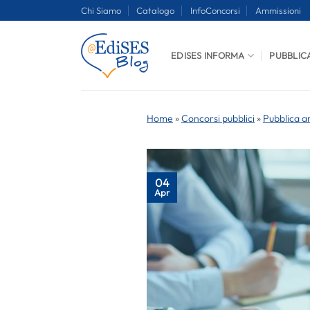
Salta
Chi Siamo
Catalogo
InfoConcorsi
Ammissioni
ai
contenuti
EDISES INFORMA
PUBBLIC
Home
»
Concorsi pubblici
»
Pubblica a
04
Apr