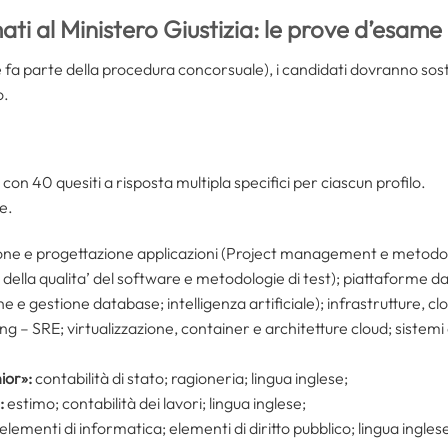
i al Ministero Giustizia: le prove d’esame
che fa parte della procedura concorsuale), i candidati dovranno so
o.
 con 40 quesiti a risposta multipla specifici per ciascun profilo.
e.
ne e progettazione applicazioni (Project management e metodolog
o della qualita’ del software e metodologie di test); piattaforme da
one e gestione database; intelligenza artificiale); infrastrutture, 
ng – SRE; virtualizzazione, container e architetture cloud; sistemi
nior»:
contabilità di stato; ragioneria; lingua inglese;
:
estimo; contabilità dei lavori; lingua inglese;
elementi di informatica; elementi di diritto pubblico; lingua ingles