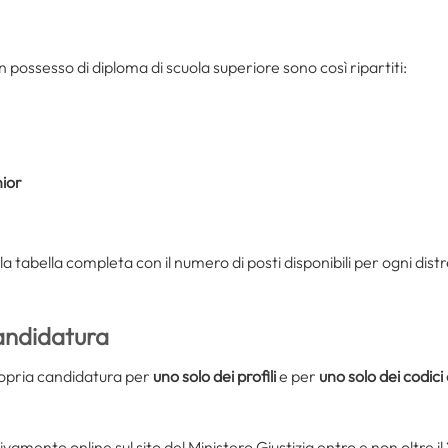
in possesso di diploma di scuola superiore sono così ripartiti:
nior
la tabella completa con il numero di posti disponibili per ogni dist
andidatura
ropria candidatura per
uno solo dei profili
e per
uno solo dei codici
mente online sul sito del Ministero Giustizia entro e non oltre il