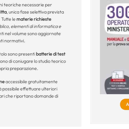
ioni teoriche necessarie per
itta
, unica fase selettiva prevista
 Tutte le
materie richieste
bblico, elementi di informatica e
nti nel volume sono aggiornate
ti normativi.
itolo sono presenti
batterie di test
no di coniugare lo studio teorico
ropria preparazione.
ine
accessibile gratuitamente
 possibile effettuare ulteriori
nari che riportano domande di
A