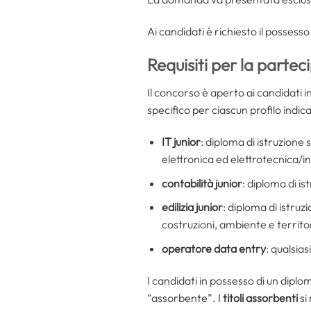
Ai candidati è richiesto il possesso 
Requisiti per la parte
Il concorso è aperto ai candidati 
specifico per ciascun profilo indica
IT junior
: diploma di istruzione
elettronica ed elettrotecnica/
contabilità junior
: diploma di i
edilizia junior
: diploma di istruz
costruzioni, ambiente e territo
operatore data entry
: qualsia
I candidati in possesso di un diplo
“assorbente”. I
titoli assorbenti
si