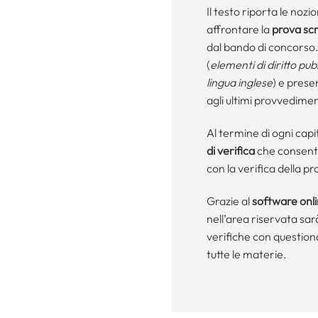
Il testo riporta le noz
affrontare la
prova scr
dal bando di concorso.
(
elementi di diritto pu
lingua inglese
) e prese
agli ultimi provvedimen
Al termine di ogni cap
di verifica
che consento
con la verifica della p
Grazie al
software onl
nell’area riservata sarà
verifiche con questio
tutte le materie.