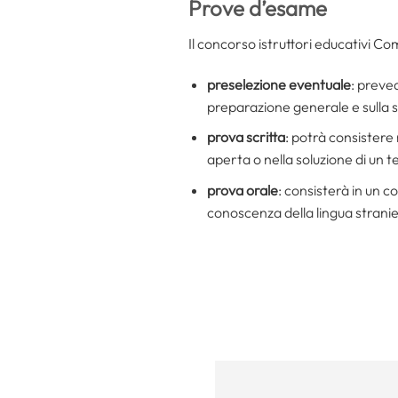
Prove d’esame
Il concorso istruttori educativi C
preselezione eventuale
: preve
preparazione generale e sulla 
prova scritta
: potrà consistere
aperta o nella soluzione di un t
prova orale
: consisterà in un c
conoscenza della lingua stranier