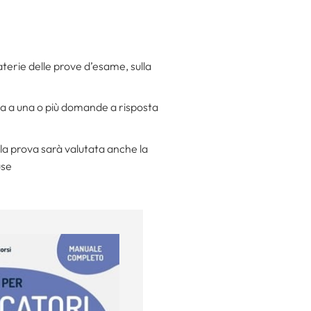
aterie delle prove d’esame, sulla
sta a una o più domande a risposta
e la prova sarà valutata anche la
use