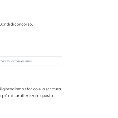
 Bandi di concorso.
orsi educatori asili nido
.
l giornalismo storico e la scrittura.
he più mi caratterizza in questo