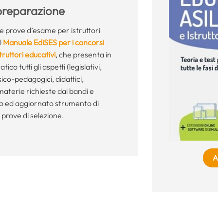
 preparazione
le prove d’esame per istruttori
l
Manuale EdiSES per i concorsi
struttori educativi
, che presenta in
co tutti gli aspetti (legislativi,
ico-pedagogici, didattici,
 materie richieste dai bandi e
to ed aggiornato strumento di
 prove di selezione.
A