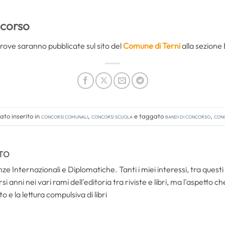
ncorso
 prove saranno pubblicate sul sito del
Comune di Terni
alla sezione
to inserito in
Concorsi comunali
,
Concorsi Scuola
e taggato
bandi di concorso
,
conc
TO
ze Internazionali e Diplomatiche. Tanti i miei interessi, tra questi i
i anni nei vari rami dell'editoria tra riviste e libri, ma l'aspetto c
to e la lettura compulsiva di libri