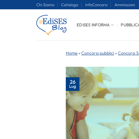
Salta
Chi Siamo
Catalogo
InfoConcorsi
Ammissioni
ai
contenuti
EDISES INFORMA
PUBBLIC
Home
»
Concorsi pubblici
»
Concorsi S
26
Lug