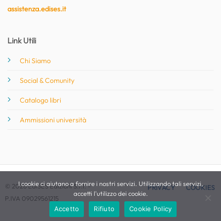
assistenza.edises.it
Link Utili
Chi Siamo
Social & Comunity
Catalogo libri
Ammissioni università
I cookie ci aiutano a fornire i nostri servizi. Utilizzando tali servizi,
© 2026 EdiSES Edizioni S.r.l. -
PRIVACY
COOKIES
accetti l'utilizzo dei cookie.
P.IVA 09029561215
Accetto
Rifiuto
Cookie Policy