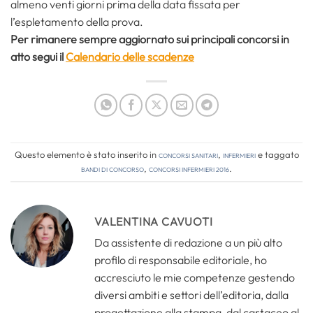
almeno venti giorni prima della data fissata per
l’espletamento della prova.
Per rimanere sempre aggiornato sui principali concorsi in
atto segui il
Calendario delle scadenze
Questo elemento è stato inserito in
Concorsi Sanitari
,
Infermieri
e taggato
bandi di concorso
,
concorsi infermieri 2016
.
VALENTINA CAVUOTI
Da assistente di redazione a un più alto
profilo di responsabile editoriale, ho
accresciuto le mie competenze gestendo
diversi ambiti e settori dell’editoria, dalla
progettazione alla stampa, dal cartaceo al