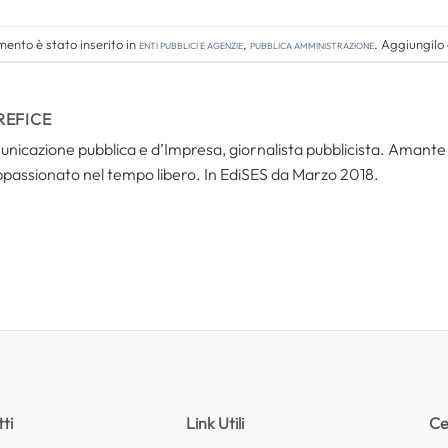
ento è stato inserito in
Enti pubblici e agenzie
,
Pubblica amministrazione
. Aggiungilo
REFICE
icazione pubblica e d’Impresa, giornalista pubblicista. Amante del
ppassionato nel tempo libero. In EdiSES da Marzo 2018.
ti
Link Utili
Ce