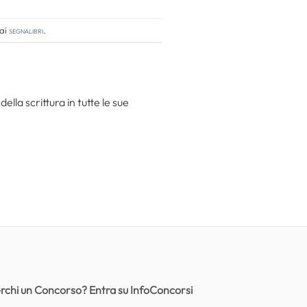
 ai
segnalibri
.
la scrittura in tutte le sue
rchi un Concorso? Entra su InfoConcorsi