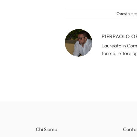
Questo elem
PIERPAOLO O
Laureato in Comun
forme, lettore a
Chi Siamo
Contat