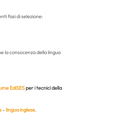
ti fasi di selezione:
he la consocenza della lingua
lume EdiSES
per i tecnici della
a
–
lingua inglese
.