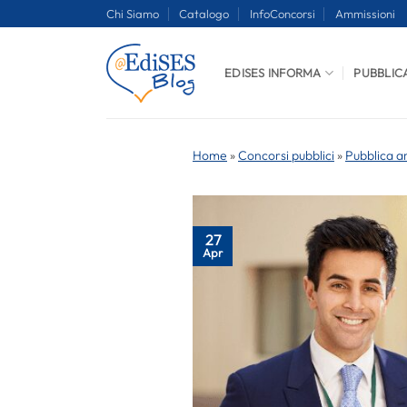
Salta
Chi Siamo
Catalogo
InfoConcorsi
Ammissioni
ai
contenuti
EDISES INFORMA
PUBBLIC
Home
»
Concorsi pubblici
»
Pubblica a
27
Apr