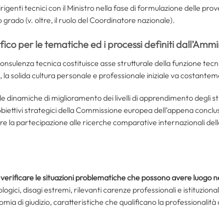
irigenti tecnici con il Ministro nella fase di formulazione delle pro
grado (v. oltre, il ruolo del Coordinatore nazionale).
fico per le tematiche ed i processi definiti dall’Amm
 consulenza tecnica costituisce asse strutturale della funzione tecni
a, la solida cultura personale e professionale iniziale va costan
lle dinamiche di miglioramento dei livelli di apprendimento degli s
i obiettivi strategici della Commissione europea dell’appena co
re la partecipazione alle ricerche comparative internazionali dell
i
verificare le situazioni problematiche che possono avere luogo ne
gici, disagi estremi, rilevanti carenze professionali e istituzionali.
a di giudizio, caratteristiche che qualificano la professionalità 