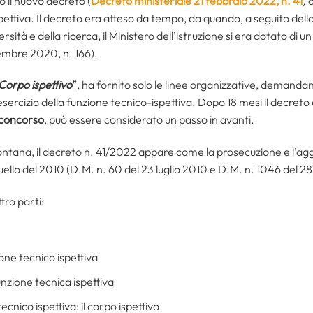
to il nuovo decreto (
Decreto ministeriale 21 febbraio 2022, n. 41
) 
pettiva. Il decreto era atteso da tempo, da quando, a seguito della
versità e della ricerca, il Ministero dell’istruzione si era dotato d
embre 2020, n. 166).
Corpo ispettivo
”
, ha fornito solo le linee organizzative, demanda
ercizio della funzione tecnico-ispettiva. Dopo 18 mesi il decreto è
 concorso
, può essere considerato un passo in avanti.
ontana, il decreto n. 41/2022 appare come la prosecuzione e l’ag
quello del 2010 (D.M. n. 60 del 23 luglio 2010 e D.M. n. 1046 del 2
tro parti:
ione tecnico ispettiva
nzione tecnica ispettiva
cnico ispettiva: il corpo ispettivo