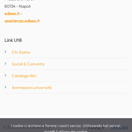
80134 - Napoli
edises.it
-
assistenza.edises.it
Link Utili
Chi Siamo
Social & Comunity
Catalogo libri
Ammissioni università
I cookie ci aiutano a fornire i nostri servizi. Utilizzando tali servizi,
© 2026 EdiSES Edizioni S.r.l. -
PRIVACY
COOKIES
accetti l'utilizzo dei cookie.