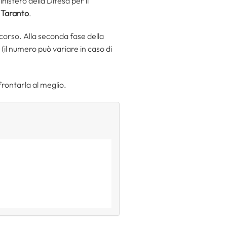
nistero della Difesa per il
 Taranto
.
oncorso. Alla seconda fase della
(il numero può variare in caso di
frontarla al meglio.