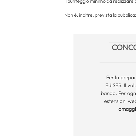
Il punteggio minimo da realizzare p
Non è, inoltre, prevista la pubblic
CONCO
Per la prepar
EdiSES. Il vo
bando. Per ogni
estensioni web
omaggi