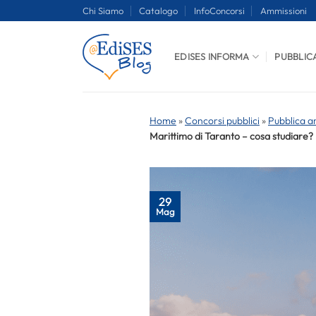
Salta
Chi Siamo
Catalogo
InfoConcorsi
Ammissioni
ai
contenuti
EDISES INFORMA
PUBBLIC
Home
»
Concorsi pubblici
»
Pubblica a
Marittimo di Taranto – cosa studiare?
29
Mag