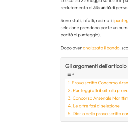
Lo scorso 22 maggio sono stati pub
reclutamento di
315 unità
di perso
Sono stati, infatti, resi noti i
punteg
selezione prendono parte un numero
parità di punteggio).
Dopo aver
analizzato il bando
, s
Gli argomenti dell'articolo
Prova scritta Concorso Arse
Punteggi attribuiti alla prova
Concorso Arsenale Marittim
Le altre fasi di selezione
Diario della prova scritta c