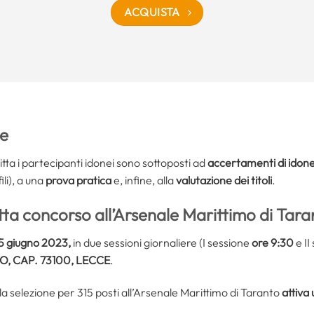
ACQUISTA
ne
tta i partecipanti idonei sono sottoposti ad
accertamenti di idonei
ili), a una
prova pratica
e, infine, alla
valutazione dei titoli
.
itta concorso all’Arsenale Marittimo di Tara
15 giugno 2023,
in due sessioni giornaliere (I sessione
ore 9:30
e II
O, CAP. 73100, LECCE
.
la selezione per 315 posti all’Arsenale Marittimo di Taranto
attiva