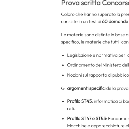
Prova scritta Concors
Coloro che hanno superato la pres
consiste in un test di
60 domande a
Le materie sono distinte in base al
specifico, le materie che tutti i c
Legislazione e normativa per la
Ordinamento del Ministero dell
Nozioni sul rapporto di pubblic
Gli
argomenti specifici
della prova 
Profilo ST45
: informatica di ba
reti.
Profilo ST47 e ST53
: Fondament
Macchine e apparecchiature elet