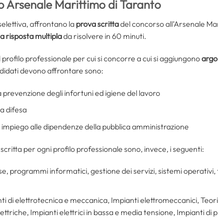
o Arsenale Marittimo di Taranto
elettiva, affrontano la
prova scritta
del concorso all’Arsenale Mar
 risposta multipla
da risolvere in 60 minuti.
 profilo professionale per cui si concorre a cui si aggiungono
argo
andidati devono affrontare sono:
 prevenzione degli infortuni ed igiene del lavoro
a difesa
o impiego alle dipendenze della pubblica amministrazione
scritta per ogni profilo professionale sono, invece, i seguenti:
se, programmi informatici, gestione dei servizi, sistemi operativi,
i di elettrotecnica e meccanica, Impianti elettromeccanici, Teoria
triche, Impianti elettrici in bassa e media tensione, Impianti di 