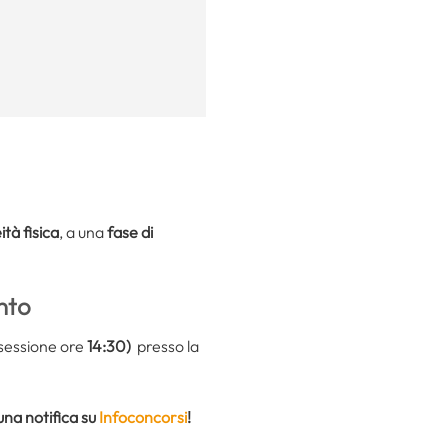
tà fisica
, a una
fase di
nto
 sessione ore
14:30)
presso la
 una notifica su
Infoconcorsi
!