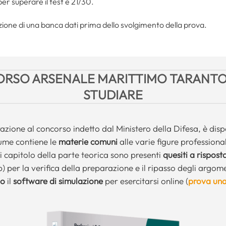
er superare il test è 21/30.
azione di una banca dati prima dello svolgimento della prova.
RSO ARSENALE MARITTIMO TARANTO
STUDIARE
azione al concorso indetto dal Ministero della Difesa, è dispo
lume contiene le
materie comuni
alle varie figure professional
 capitolo della parte teorica sono presenti
quesiti a rispost
) per la verifica della preparazione e il ripasso degli argomen
o
il
software di simulazione
per esercitarsi online (
prova un