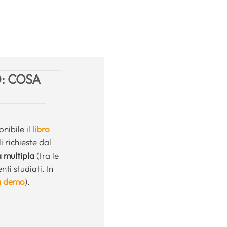
: COSA
nibile il
libro
i richieste dal
a multipla
(tra le
ti studiati. In
a demo
).