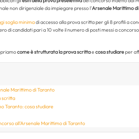
blicati gli
esiti della prova preselettiva
del concorso indetto dal Mi
nale non dirigenziale da impiegare presso l’
Arsenale Marittimo di
gi soglia minima
di accesso alla prova scritta per gli 8 profili a c
 di candidati pari a 10 volte il numero di posti messi a concorso 
copriamo
come è strutturata la prova scritta
e
cosa studiare
per af
nale Marittimo di Taranto
 scritta
o Taranto: cosa studiare
oncorso all’Arsenale Marittimo di Taranto