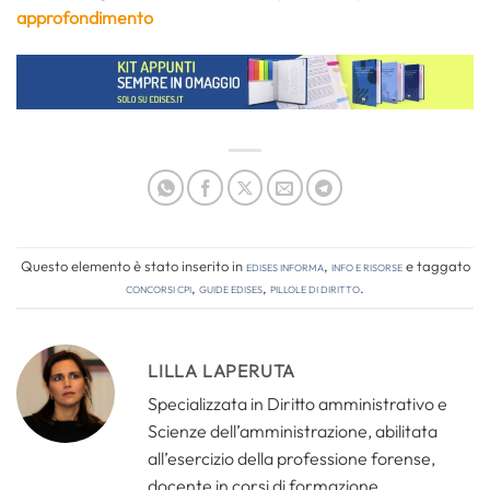
approfondimento
Questo elemento è stato inserito in
Edises informa
,
Info e risorse
e taggato
concorsi cpi
,
guide edises
,
pillole di diritto
.
LILLA LAPERUTA
Specializzata in Diritto amministrativo e
Scienze dell’amministrazione, abilitata
all’esercizio della professione forense,
docente in corsi di formazione