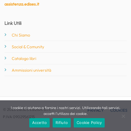
assistenza.edises.it
Link Utili
Chi Siamo
Social & Comunity
Catalogo libri
Ammissioni università
I cookie ci aiutano a fornire i nostri servizi. Utilizzando tali servizi,
© 2026 EdiSES Edizioni S.r.l. -
PRIVACY
COOKIES
accetti l'utilizzo dei cookie.
P.IVA 09029561215
Accetto
Rifiuto
Cookie Policy