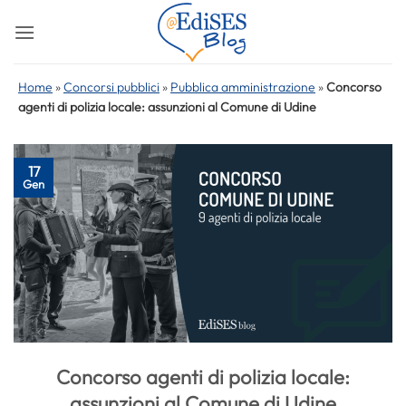
Salta
ai
contenuti
Home
»
Concorsi pubblici
»
Pubblica amministrazione
»
Concorso
agenti di polizia locale: assunzioni al Comune di Udine
17
Gen
Concorso agenti di polizia locale:
assunzioni al Comune di Udine