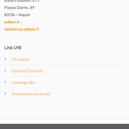
EdiSES Edizioni S.r.l.
Piazza Dante, 89
80134 - Napoli
edises.it
-
assistenza.edises.it
Link Utili
Chi Siamo
Social & Comunity
Catalogo libri
Ammissioni università