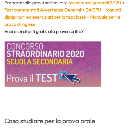
Preparati alla prova scritta con:
Avvertenze generali 2020
+
Test commentati Avvertenze Generali
+
24 CFU
+
Manuali
disciplinari ed eserciziari per la tua classe
+
Manuale per la
prova di inglese
Vuoi esercitarti gratis alla prova scritta?
Cosa studiare per la prova orale