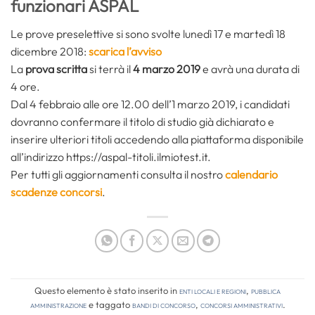
funzionari ASPAL
Le prove preselettive si sono svolte lunedì 17 e martedì 18
dicembre 2018:
scarica l’avviso
La
prova scritta
si terrà il
4 marzo 2019
e avrà una durata di
4 ore.
Dal 4 febbraio alle ore 12.00 dell’1 marzo 2019, i candidati
dovranno confermare il titolo di studio già dichiarato e
inserire ulteriori titoli accedendo alla piattaforma disponibile
all’indirizzo https://aspal-titoli.ilmiotest.it.
Per tutti gli aggiornamenti consulta il nostro
calendario
scadenze concorsi
.
Questo elemento è stato inserito in
Enti locali e regioni
,
Pubblica
amministrazione
e taggato
bandi di concorso
,
concorsi amministrativi
.