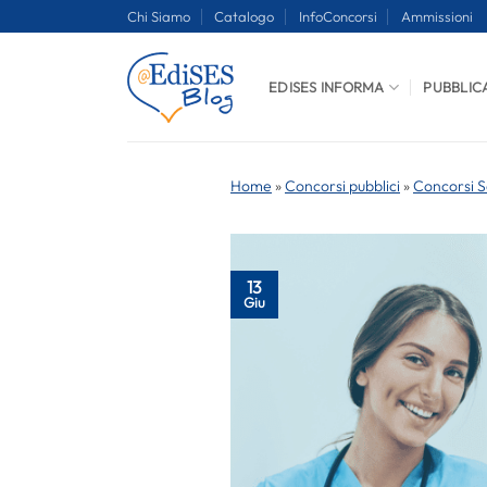
Salta
Chi Siamo
Catalogo
InfoConcorsi
Ammissioni
ai
contenuti
EDISES INFORMA
PUBBLIC
Home
»
Concorsi pubblici
»
Concorsi S
13
Giu