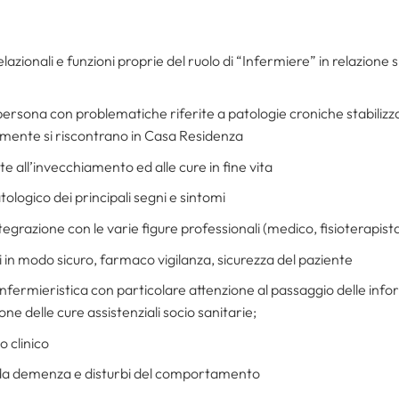
zionali e funzioni proprie del ruolo di “Infermiere” in relazione sia
 persona con problematiche riferite a patologie croniche stabiliz
emente si riscontrano in Casa Residenza
e all’invecchiamento ed alle cure in fine vita
tologico dei principali segni e sintomi
tegrazione con le varie figure professionali (medico, fisioterapis
i in modo sicuro, farmaco vigilanza, sicurezza del paziente
infermieristica con particolare attenzione al passaggio delle infor
ne delle cure assistenziali socio sanitarie;
o clinico
i da demenza e disturbi del comportamento