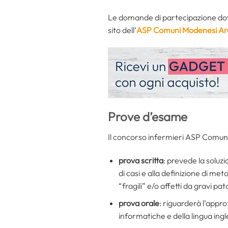
Le domande di partecipazione dovr
sito dell’
ASP Comuni Modenesi Ar
Prove d’esame
Il concorso infermieri ASP Comun
prova scritta
: prevede la soluz
di casi e alla definizione di met
“fragili” e/o affetti da gravi pat
prova orale
: riguarderà l’appr
informatiche e della lingua ing