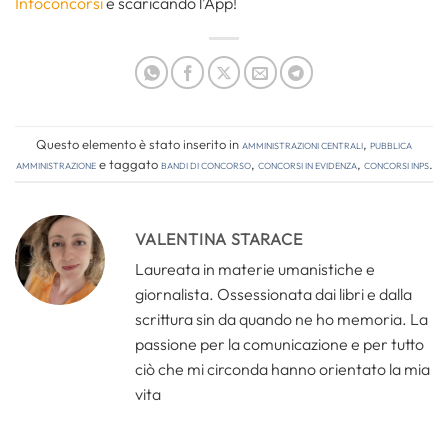
Infoconcorsi
e scaricando l’App!
Questo elemento è stato inserito in
Amministrazioni Centrali
,
Pubblica
amministrazione
e taggato
bandi di concorso
,
concorsi in evidenza
,
concorsi inps
.
VALENTINA STARACE
Laureata in materie umanistiche e
giornalista. Ossessionata dai libri e dalla
scrittura sin da quando ne ho memoria. La
passione per la comunicazione e per tutto
ciò che mi circonda hanno orientato la mia
vita