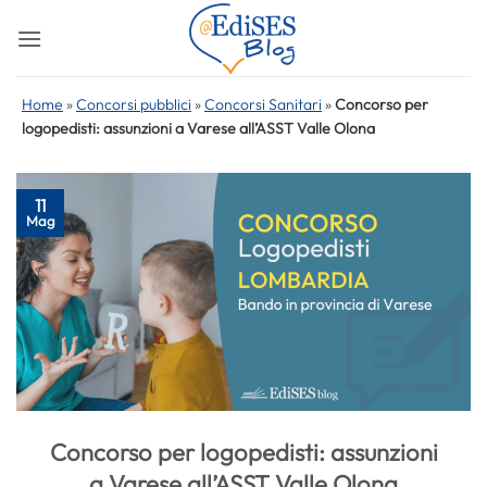
Salta
ai
contenuti
Home
»
Concorsi pubblici
»
Concorsi Sanitari
»
Concorso per
logopedisti: assunzioni a Varese all’ASST Valle Olona
11
Mag
Concorso per logopedisti: assunzioni
a Varese all’ASST Valle Olona