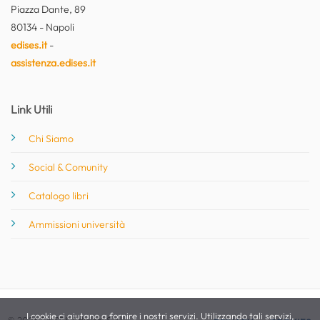
Piazza Dante, 89
80134 - Napoli
edises.it
-
assistenza.edises.it
Link Utili
Chi Siamo
Social & Comunity
Catalogo libri
Ammissioni università
I cookie ci aiutano a fornire i nostri servizi. Utilizzando tali servizi,
© 2026 EdiSES Edizioni S.r.l. -