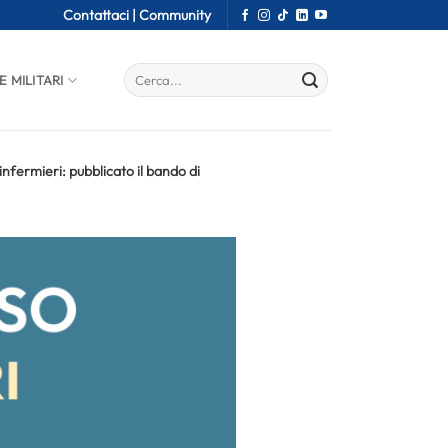
Contattaci |
Community
E MILITARI
infermieri: pubblicato il bando di