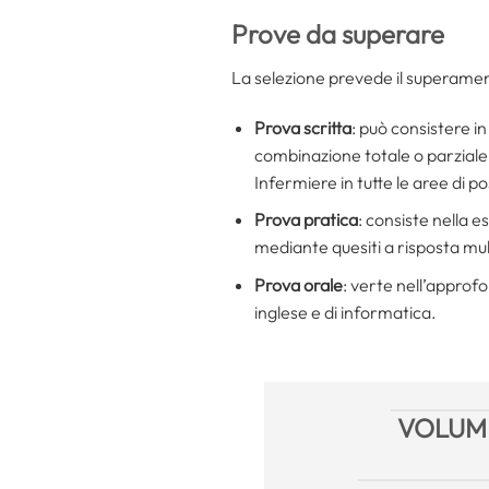
Prove da superare
La selezione prevede il superamen
Prova scritta
: può consistere in
combinazione totale o parziale d
Infermiere in tutte le aree di p
Prova pratica
: consiste nella 
mediante quesiti a risposta mult
Prova orale
: verte nell’approfo
inglese e di informatica.
VOLUMI