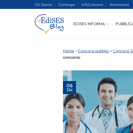
Salta
Chi Siamo
Catalogo
InfoConcorsi
Ammissioni
ai
contenuti
EDISES INFORMA
PUBBLIC
Home
»
Concorsi pubblici
»
Concorsi S
concorso
06
Dic