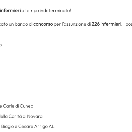
infermieri
a tempo indeterminato!
cato un bando di
concorso
per l’assunzione di
226 infermieri
. I po
o
 e Carle di Cuneo
della Carità di Novara
 e Biagio e Cesare Arrigo AL