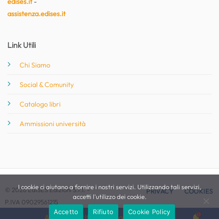
edises.it
-
assistenza.edises.it
Link Utili
Chi Siamo
Social & Comunity
Catalogo libri
Ammissioni università
I cookie ci aiutano a fornire i nostri servizi. Utilizzando tali servizi,
© 2026 EdiSES Edizioni S.r.l. -
PRIVACY
COOKIES
accetti l'utilizzo dei cookie.
P.IVA 09029561215
Accetto
Rifiuto
Cookie Policy
Attiva le notifiche per questo concorso