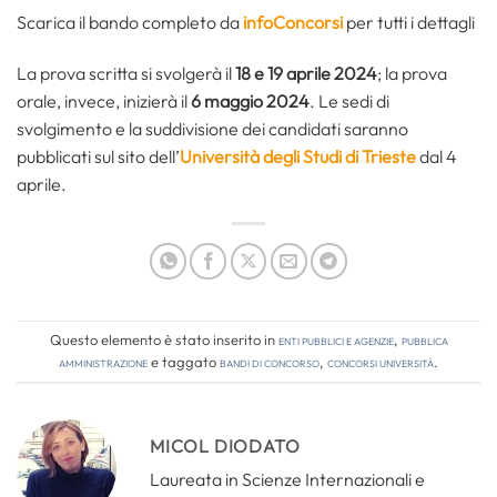
Scarica il bando completo da
infoConcorsi
per tutti i dettagli
La prova scritta si svolgerà il
18 e 19 aprile 2024
; la prova
orale, invece, inizierà il
6 maggio 2024
. Le sedi di
svolgimento e la suddivisione dei candidati saranno
pubblicati sul sito dell’
Università degli Studi di Trieste
dal 4
aprile.
Questo elemento è stato inserito in
Enti pubblici e agenzie
,
Pubblica
amministrazione
e taggato
bandi di concorso
,
concorsi università
.
MICOL DIODATO
Laureata in Scienze Internazionali e