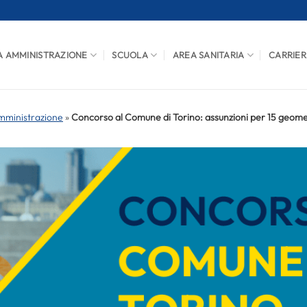
A AMMINISTRAZIONE
SCUOLA
AREA SANITARIA
CARRIER
mministrazione
»
Concorso al Comune di Torino: assunzioni per 15 geome