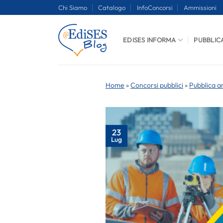
Salta
Chi Siamo
Catalogo
InfoConcorsi
Ammissioni
ai
contenuti
EDISES INFORMA
PUBBLIC
Home
»
Concorsi pubblici
»
Pubblica a
23
Lug