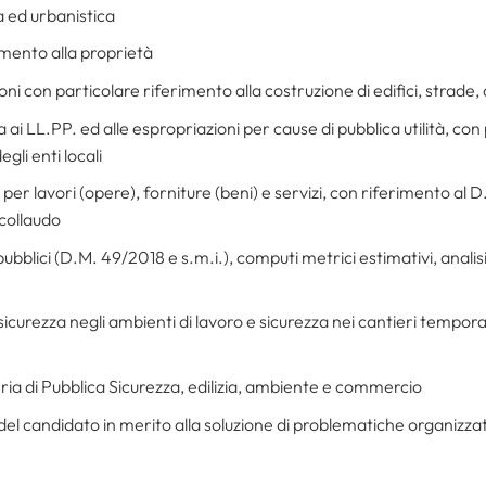
ia ed urbanistica
erimento alla proprietà
ioni con particolare riferimento alla costruzione di edifici, strade
va ai LL.PP. ed alle espropriazioni per cause di pubblica utilità, co
gli enti locali
i per lavori (opere), forniture (beni) e servizi, con riferimento al
 collaudo
 pubblici (D.M. 49/2018 e s.m.i.), computi metrici estimativi, analisi
icurezza negli ambienti di lavoro e sicurezza nei cantieri tempora
eria di Pubblica Sicurezza, edilizia, ambiente e commercio
tà del candidato in merito alla soluzione di problematiche organizzat