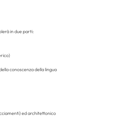
olerà in due parti:
erico)
 della conoscenza della lingua
racciamenti) ed architettonico