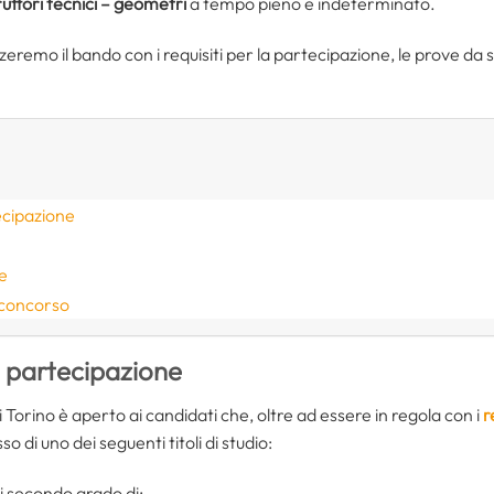
ruttori tecnici – geometri
a tempo pieno e indeterminato.
remo il bando con i requisiti per la partecipazione, le prove da s
ecipazione
e
 concorso
i partecipazione
Torino è aperto ai candidati che, oltre ad essere in regola con i
r
o di uno dei seguenti titoli di studio:
i secondo grado di: