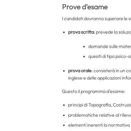
Prove d’esame
I candidati dovranno superare le se
prova scritta
: prevede la soluzi
domande sulle mate
quesiti di tipo psico-
prova orale
: consisterà in un 
inglese e delle applicazioni inf
Questo il programma d’esame:
principi di Topografia, Costruzi
problematiche relative al riliev
elementi inerenti la normativa i