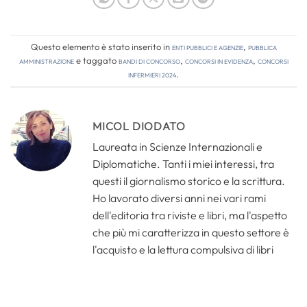
Questo elemento è stato inserito in
Enti pubblici e agenzie
,
Pubblica
amministrazione
e taggato
bandi di concorso
,
concorsi in evidenza
,
concorsi
infermieri 2024
.
MICOL DIODATO
Laureata in Scienze Internazionali e
Diplomatiche. Tanti i miei interessi, tra
questi il giornalismo storico e la scrittura.
Ho lavorato diversi anni nei vari rami
dell'editoria tra riviste e libri, ma l'aspetto
che più mi caratterizza in questo settore è
l'acquisto e la lettura compulsiva di libri