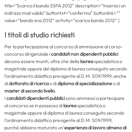
title=”Scarica il bando SSPA 2012″ description=”Inserisci un
indirizzo mail valido” buttontxt=”conferma” buttonlink=””
value=”bando sna 2012″ activity=”scarica bando 2012″ ]
I titoli di studio richiesti
Per la partecipazione al concorso di ammissione al corso-
concorso dirigenziale i
candidati non dipendenti pubblici
devono essere muniti, oltre che della
laurea
specialistica o
magistrale oppure del diploma di laurea conseguito secondo
l’ordinamento didattico previgente al D.M. 509/1999, anche
di
dottorato di ricerca
o di
diploma di specializzazione
o di
master di secondo livello
.
I
candidati dipendenti pubblici
sono ammessi a partecipare
al concorso se in possesso di
laurea
specialistica o
magistrale oppure di diploma di laurea conseguito secondo
l’ordinamento didattico previgente al D.M. 509/1999,
purché abbiano maturato un’
esperienza di lavoro almeno di