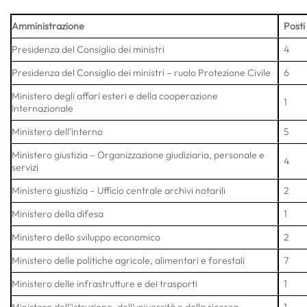
Amministrazione
Posti
Presidenza del Consiglio dei ministri
4
Presidenza del Consiglio dei ministri – ruolo Protezione Civile
6
Ministero degli affari esteri e della cooperazione
1
Internazionale
Ministero dell’interno
5
Ministero giustizia – Organizzazione giudiziaria, personale e
4
servizi
Ministero giustizia – Ufficio centrale archivi notarili
2
Ministero della difesa
1
Ministero dello sviluppo economico
2
Ministero delle politiche agricole, alimentari e forestali
7
Ministero delle infrastrutture e dei trasporti
1