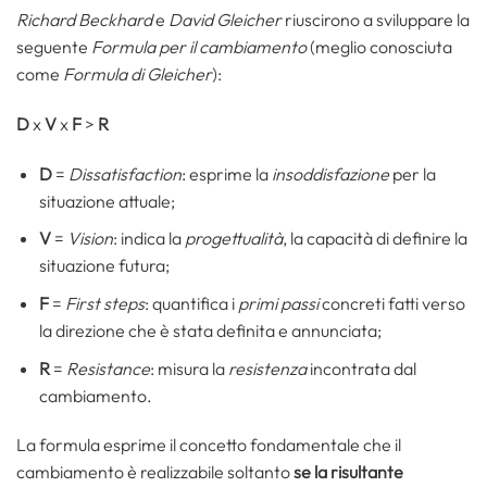
Richard Beckhard
e
David Gleicher
riuscirono a sviluppare la
seguente
Formula per il cambiamento
(meglio conosciuta
come
Formula di Gleicher
):
D
x
V
x
F
>
R
D
=
Dissatisfaction
: esprime la
insoddisfazione
per la
situazione attuale;
V
=
Vision
: indica la
progettualità
, la capacità di definire la
situazione futura;
F
=
First steps
: quantifica i
primi passi
concreti fatti verso
la direzione che è stata definita e annunciata;
R
=
Resistance
: misura la
resistenza
incontrata dal
cambiamento.
La formula esprime il concetto fondamentale che il
cambiamento è realizzabile soltanto
se la risultante