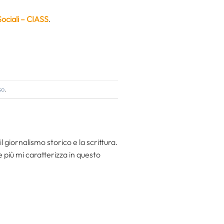
ociali
– CIASS
.
so
.
l giornalismo storico e la scrittura.
he più mi caratterizza in questo