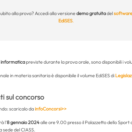
subito alla prova? Accedi alla versione
demo gratuita
del
software
EdiSES
.
e
informatica
previste durante la prova orale, sono disponibili i vol
ale in materia sanitaria è disponibile il volume EdiSES di
Legislaz
i sul concorso
ando: scaricalo da
infoConcorsi>>
à l’
8 gennaio 2024
alle ore 9.00 presso il Palazzetto dello Sport 
a sede del CIASS.