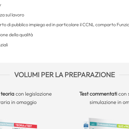
y
za sul lavoro
to di pubblico impiego ed in particolare il CCNL comparto Funzio
ione della qualità
iali
VOLUMI PER LA PREPARAZIONE
 teoria
con legislazione
Test commentati
con 
taria in omaggio
simulazione in o