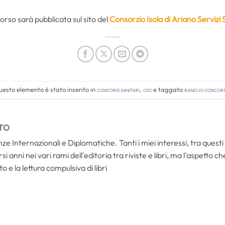
rso sarà pubblicata sul sito del
Consorzio Isola di Ariano Servizi S
esto elemento è stato inserito in
Concorsi Sanitari
,
OSS
e taggato
bandi di concor
TO
ze Internazionali e Diplomatiche. Tanti i miei interessi, tra questi i
i anni nei vari rami dell'editoria tra riviste e libri, ma l'aspetto c
to e la lettura compulsiva di libri