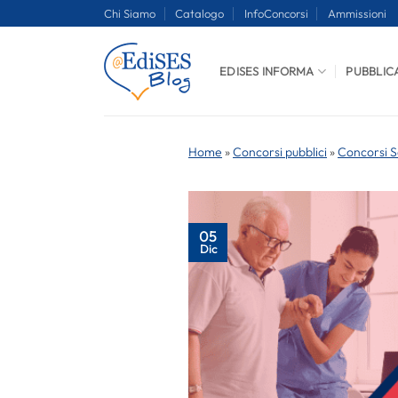
Salta
Chi Siamo
Catalogo
InfoConcorsi
Ammissioni
ai
contenuti
EDISES INFORMA
PUBBLIC
Home
»
Concorsi pubblici
»
Concorsi S
05
Dic