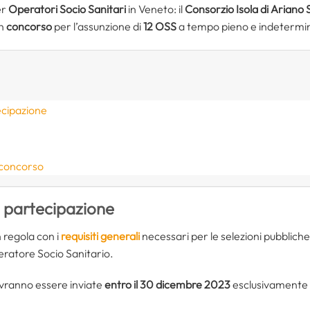
er
Operatori Socio Sanitari
in Veneto: il
Consorzio Isola di Ariano S
un
concorso
per l’assunzione di
12 OSS
a tempo pieno e indetermi
ecipazione
 concorso
i partecipazione
n regola con i
requisiti generali
necessari per le selezioni pubbliche 
eratore Socio Sanitario.
ranno essere inviate
entro il 30 dicembre 2023
esclusivamente i