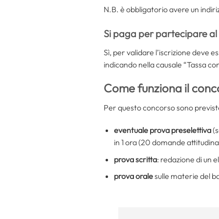
N.B. è obbligatorio avere un indiri
Si paga per partecipare al
Sì, per validare l’iscrizione deve 
indicando nella causale “Tassa con
Come funziona il conco
Per questo concorso sono previst
eventuale prova preselettiva
(s
in 1 ora (20 domande attitudinal
prova scritta
: redazione di un e
prova orale
sulle materie del b