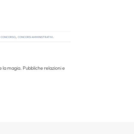
i concorso
,
concorsi amministrativi
.
 la magia. Pubbliche relazioni e