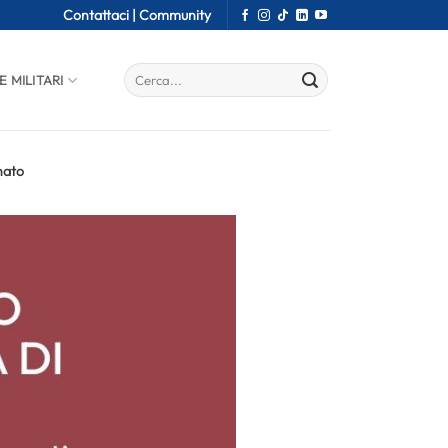
Contattaci |
Community
E MILITARI
nato