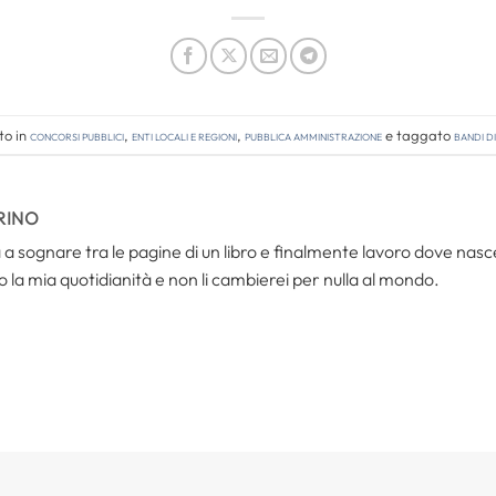
to in
Concorsi pubblici
,
Enti locali e regioni
,
Pubblica amministrazione
e taggato
bandi d
RINO
a sognare tra le pagine di un libro e finalmente lavoro dove nasce
 la mia quotidianità e non li cambierei per nulla al mondo.