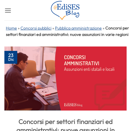
Salta
ai
contenuti
Home
»
Concorsi pubblici
»
Pubblica amministrazione
»
Concorsi per
settori finanziari ed amministrativi: nuove assunzioni in varie regioni
23
Dic
Concorsi per settori finanziari ed
amministrativi: nuove assunzioni in