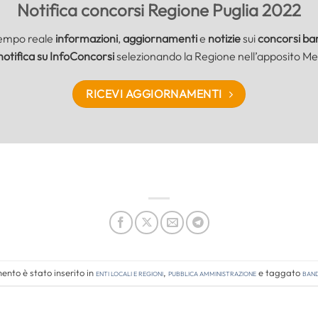
Notifica concorsi Regione Puglia 2022
tempo reale
informazioni
,
aggiornamenti
e
notizie
sui
concorsi band
notifica su InfoConcorsi
selezionando la Regione nell’apposito Me
RICEVI AGGIORNAMENTI
nto è stato inserito in
Enti locali e regioni
,
Pubblica amministrazione
e taggato
band