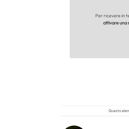
Per ricevere in 
attivare una 
Questo eleme