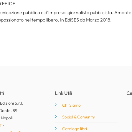
REFICE
icazione pubblica e d’Impresa, giornalista pubblicista. Amante del
ppassionato nel tempo libero. In EdiSES da Marzo 2018.
ti
Link Utili
Ce
dizioni S.r.l.
Chi Siamo
Dante, 89
Social & Comunity
 Napoli
t
-
Catalogo libri