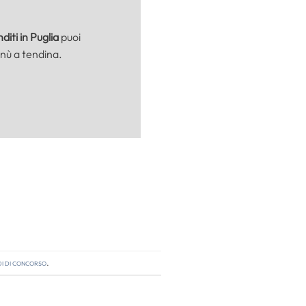
iti in Puglia
puoi
nù a tendina.
i di concorso
.