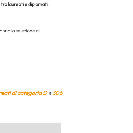
 tra laureati e diplomati
.
anno la selezione di:
eati di categoria D
e
306